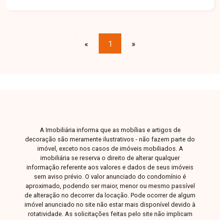
churrasqueira, adega, bar, piscina com deck de
madeira, sauna, banheiro, ducha e terraço com
vista panorâmica da cidade. 2º Piso: Escritório
montado, sala de TV/cinema, academia, quatro
«
1
»
suítes com armários embutidos, closets e
banheiras de hidromassagem. Garagem com
capacidade para cinco veículos. Um imóvel único
que alia elegância, funcionalidade e bem-estar
em cada detalhe.
A Imobiliária informa que as mobílias e artigos de
decoração são meramente ilustrativos - não fazem parte do
imóvel, exceto nos casos de imóveis mobiliados. A
imobiliária se reserva o direito de alterar qualquer
informação referente aos valores e dados de seus imóveis
sem aviso prévio. O valor anunciado do condomínio é
aproximado, podendo ser maior, menor ou mesmo passível
de alteração no decorrer da locação. Pode ocorrer de algum
imóvel anunciado no site não estar mais disponível devido à
rotatividade. As solicitações feitas pelo site não implicam