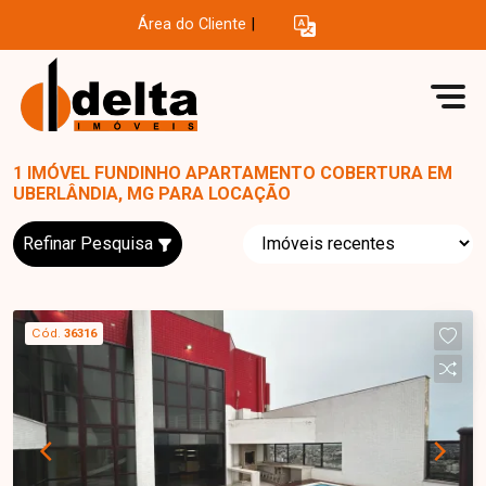
Área do Cliente
|
1 IMÓVEL FUNDINHO APARTAMENTO COBERTURA EM
UBERLÂNDIA, MG PARA LOCAÇÃO
Refinar Pesquisa
Cód.
36316