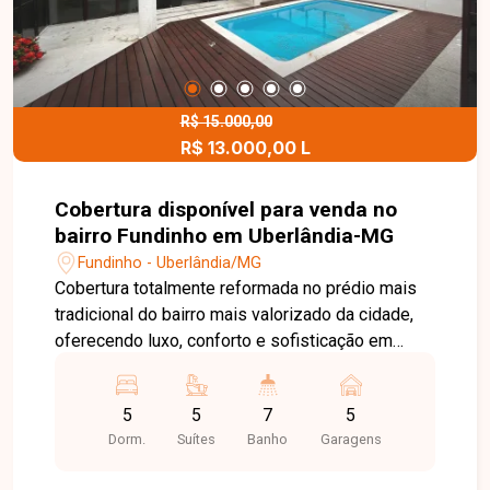
R$ 15.000,00
R$ 13.000,00 L
Cobertura disponível para venda no
bairro Fundinho em Uberlândia-MG
Fundinho - Uberlândia/MG
Cobertura totalmente reformada no prédio mais
tradicional do bairro mais valorizado da cidade,
oferecendo luxo, conforto e sofisticação em
todos os detalhes. Térreo: Sala ampla em quatro
ambientes, lavabo, cozinha planejada com
5
5
7
5
armários, sala de jantar, despensa, área de
Dorm.
Suítes
Banho
Garagens
serviço com armário, quarto e banheiro de
serviço. Área gourmet completa com