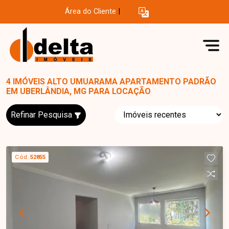
Área do Cliente
|
4 IMÓVEIS ALTO UMUARAMA APARTAMENTO PADRÃO
EM UBERLÂNDIA, MG PARA LOCAÇÃO
Refinar Pesquisa
Cód.
52855