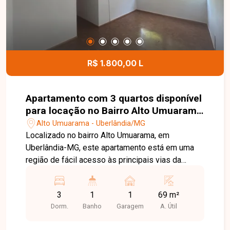
R$ 1.800,00 L
Apartamento com 3 quartos disponível
para locação no Bairro Alto Umuarama
em Uberlândia-MG
Alto Umuarama - Uberlândia/MG
Localizado no bairro Alto Umuarama, em
Uberlândia-MG, este apartamento está em uma
região de fácil acesso às principais vias da
cidade, próximo ao Aeroporto, supermercados,
escolas, farmácias, comércios e diversos
3
1
1
69 m²
serviços, proporcionando praticidade e conforto
Dorm.
Banho
Garagem
A. Útil
para o dia a dia. O imóvel conta com sala ampla
em 02 ambientes, 03 quartos, sendo 02 com