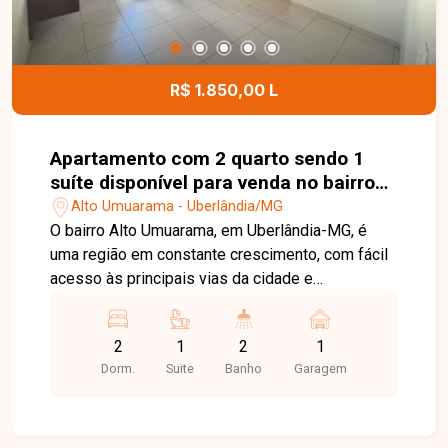
R$ 1.850,00 L
Apartamento com 2 quarto sendo 1
suíte disponível para venda no bairro
Alto Umuarama em Uberlândia-MG
Alto Umuarama - Uberlândia/MG
O bairro Alto Umuarama, em Uberlândia-MG, é
uma região em constante crescimento, com fácil
acesso às principais vias da cidade e
proximidade a comércios e serviços,
proporcionando praticidade no dia a dia e
2
1
2
1
qualidade de vida aos moradores. Além disso,
Dorm.
Suite
Banho
Garagem
destaca-se pelo potencial de valorização e
tranquilidade residencial. O imóvel conta com
sala em dois ambientes com painel, quartos
confortáveis, sendo 2 no total com 1 suíte,