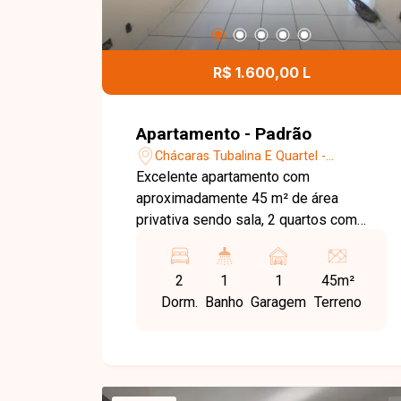
R$ 1.600,00 L
Apartamento - Padrão
Chácaras Tubalina E Quartel -
Uberlândia/MG
Excelente apartamento com
aproximadamente 45 m² de área
privativa sendo sala, 2 quartos com
armários planejados, 01 banheiro social
com box e armário, cozinha com
2
1
1
45m²
armários planejados, 01 área de serviço
Dorm.
Banho
Garagem
Terreno
e 01 vaga de garagem.