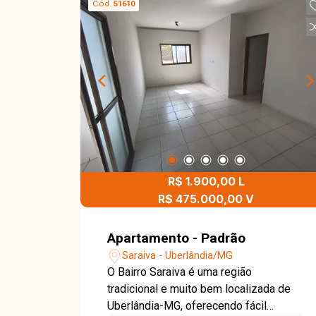
Cód.
51610
R$ 1.900,00 L
R$ 475.000,00 V
Apartamento - Padrão
Saraiva - Uberlândia/MG
O Bairro Saraiva é uma região
tradicional e muito bem localizada de
Uberlândia-MG, oferecendo fácil