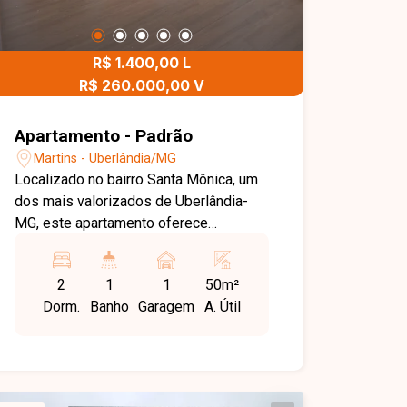
R$ 1.400,00 L
R$ 260.000,00 V
Apartamento - Padrão
Martins - Uberlândia/MG
Localizado no bairro Santa Mônica, um
dos mais valorizados de Uberlândia-
MG, este apartamento oferece
excelente localização, com fácil acesso
às principais avenidas da cidade e uma
2
1
1
50m²
completa infraestrutura de comércios,
Dorm.
Banho
Garagem
A. Útil
supermercados, escolas,
universidades, farmácias, restaurantes
e serviços. A região proporciona
praticidade, conforto e qualidade de
vida para quem busca morar bem.