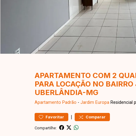
APARTAMENTO COM 2 QUAR
PARA LOCAÇÃO NO BAIRRO
UBERLÂNDIA-MG
Apartamento
Padrão
-
Jardim Europa
Residencial 
|
Favoritar
Comparar
Compartilhe: