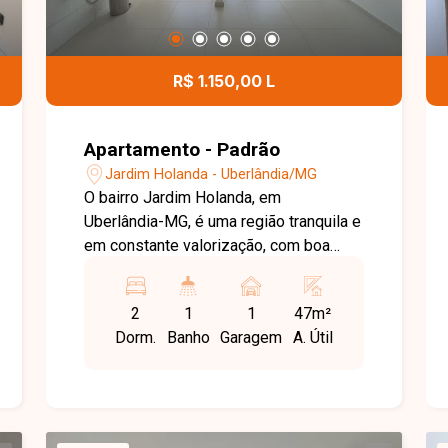
R$ 1.150,00 L
Apartamento - Padrão
Jardim Holanda - Uberlândia/MG
O bairro Jardim Holanda, em
Uberlândia-MG, é uma região tranquila e
em constante valorização, com boa
infraestrutura, fácil acesso às principais
vias da cidade e proximidade a
2
1
1
47m²
comércios, escolas e serviços
Dorm.
Banho
Garagem
A. Útil
essenciais, oferecendo praticidade e
qualidade de vida no dia a dia.
Apartamento com aproximadamente
47m² de área privativa, composto por
sala ampla em 2 ambientes, 2 quartos