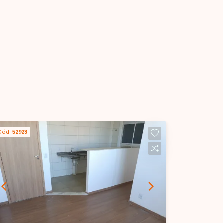
Cód.
52923