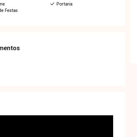
one
Portaria
de Festas
amentos