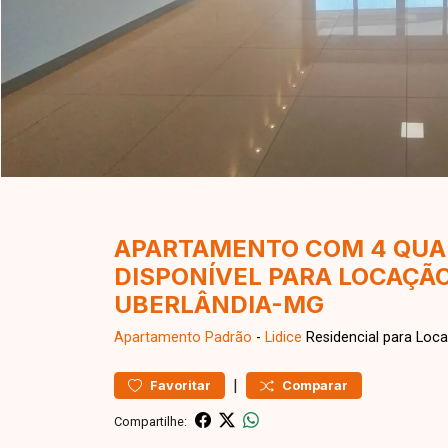
APARTAMENTO COM 4 QUAR
DISPONÍVEL PARA LOCAÇÃO
UBERLÂNDIA-MG
Apartamento
Padrão
-
Lidice
Residencial para Loc
|
Favoritar
Comparar
Compartilhe: