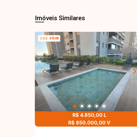
Imóveis Similares
Cód.
47548
R$ 4.850,00 L
R$ 850.000,00 V