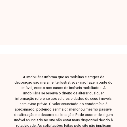
2
1
1
70m²
quartos, banheiro social, cozinha estilo
Dorm.
Banho
Garagem
A. Útil
americana, área de serviço, 1 vaga de garagem,
além de interfone que proporciona mais
segurança e comodidade. Entre em contato com
a Delta Imóveis para mais informações e
agende sua visita.
A Imobiliária informa que as mobílias e artigos de
decoração são meramente ilustrativos - não fazem parte do
imóvel, exceto nos casos de imóveis mobiliados. A
imobiliária se reserva o direito de alterar qualquer
informação referente aos valores e dados de seus imóveis
sem aviso prévio. O valor anunciado do condomínio é
aproximado, podendo ser maior, menor ou mesmo passível
de alteração no decorrer da locação. Pode ocorrer de algum
imóvel anunciado no site não estar mais disponível devido à
rotatividade. As solicitações feitas pelo site não implicam