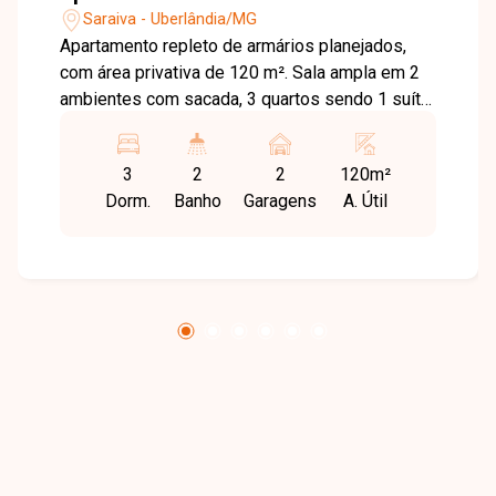
Saraiva - Uberlândia/MG
Apartamento repleto de armários planejados,
com área privativa de 120 m². Sala ampla em 2
ambientes com sacada, 3 quartos sendo 1 suíte
com closet e sacada, banheiro social, cozinha,
área de serviço. 2 vagas de garagem
3
2
2
120m²
independentes com box. Em prédio com
Dorm.
Banho
Garagens
A. Útil
elevador, água e gás canalizados.