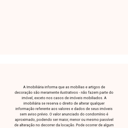
localização, a região oferece fácil acesso a
comércios, serviços e principais vias da cidade,
2
2
1
55m²
além de proporcionar um ambiente valorizado e
Dorm.
Banho
Garagem
A. Útil
agradável para morar. O imóvel conta com sala
ampla conjugada com cozinha, 2 quartos sendo
1 suíte, banheiro social, lavanderia e 1 vaga de
garagem, em uma área privativa de
aproximadamente 55m². Não perca essa
oportunidade de morar bem em uma excelente
localização. Entre em contato e agende sua
visita!
A Imobiliária informa que as mobílias e artigos de
decoração são meramente ilustrativos - não fazem parte do
imóvel, exceto nos casos de imóveis mobiliados. A
imobiliária se reserva o direito de alterar qualquer
informação referente aos valores e dados de seus imóveis
sem aviso prévio. O valor anunciado do condomínio é
aproximado, podendo ser maior, menor ou mesmo passível
de alteração no decorrer da locação. Pode ocorrer de algum