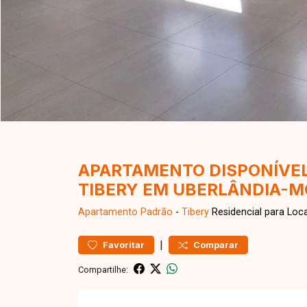
APARTAMENTO DISPONÍVEL
TIBERY EM UBERLÂNDIA-M
Apartamento
Padrão
-
Tibery
Residencial para Loc
|
Favoritar
Comparar
Compartilhe: