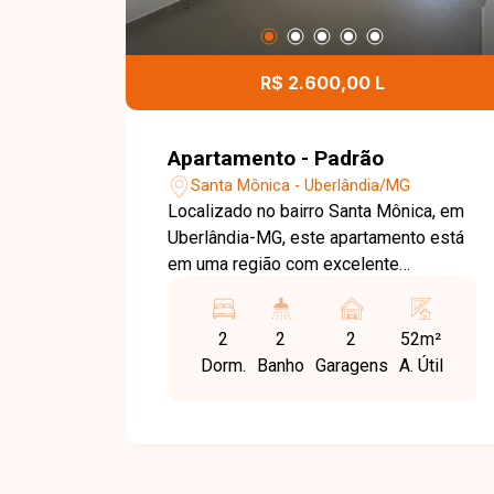
para até 2 carros. Uma excelente opção
para quem busca conforto, praticidade
e ótima localização. Agende sua visita
R$ 2.600,00 L
e venha conhecer seu novo lar!
Apartamento - Padrão
Santa Mônica - Uberlândia/MG
Localizado no bairro Santa Mônica, em
Uberlândia-MG, este apartamento está
em uma região com excelente
infraestrutura, oferecendo fácil acesso
às principais vias da cidade e
2
2
2
52m²
proximidade com supermercados,
Dorm.
Banho
Garagens
A. Útil
escolas, farmácias e diversos
comércios, proporcionando praticidade
e qualidade de vida. Com
aproximadamente 52 m² de área
privativa, o imóvel dispõe de sala