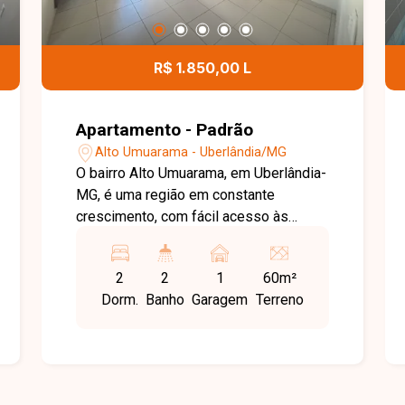
R$ 1.850,00 L
Apartamento - Padrão
Alto Umuarama - Uberlândia/MG
O bairro Alto Umuarama, em Uberlândia-
MG, é uma região em constante
crescimento, com fácil acesso às
principais vias da cidade e proximidade
a comércios e serviços,
2
2
1
60m²
proporcionando praticidade no dia a dia
Dorm.
Banho
Garagem
Terreno
e qualidade de vida aos moradores.
Além disso, destaca-se pelo potencial
de valorização e tranquilidade
residencial. O imóvel conta com sala
em dois ambientes com painel, quartos