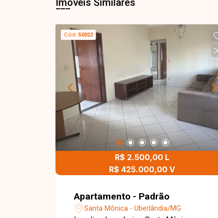
Imóveis Similares
Cód.
50022
R$ 2.500,00 L
R$ 425.000,00 V
Apartamento - Padrão
Santa Mônica - Uberlândia/MG