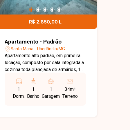
imóvel completo, funcional e pronto
para morar. Agende sua visita e venha
conhecer!
R$ 2.850,00 L
Apartamento - Padrão
Santa Maria - Uberlândia/MG
Apartamento alto padrão, em primeira
locação, composto por sala integrada à
cozinha toda planejada de armários, 1
suíte com armários, cama, ar-
condicionado, banheiro completo,
1
1
1
34m²
cozinha planejada, além de sacada. O
Dorm.
Banho
Garagem
Terreno
edifício possui 2 elevadores e oferece
estrutura completa com academia,
portaria 24 horas pela Guardian, espaço
gourmet com churrasqueira, sport bar,
piscina, mercadinho e lavanderia. Uma