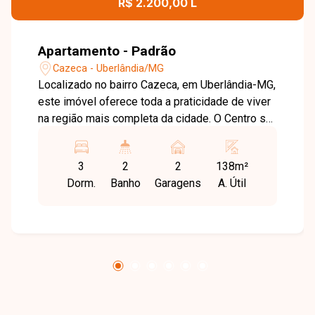
R$ 2.200,00 L
Apartamento - Padrão
Cazeca - Uberlândia/MG
Localizado no bairro Cazeca, em Uberlândia-MG,
este imóvel oferece toda a praticidade de viver
na região mais completa da cidade. O Centro se
destaca pela ampla oferta de comércios,
bancos, escolas, serviços e opções de lazer,
3
2
2
138m²
além do fácil acesso a todas as regiões, sendo
Dorm.
Banho
Garagens
A. Útil
ideal para quem busca conveniência e
mobilidade no dia a dia. O imóvel conta com sala
em 2 ambientes com sacada, proporcionando
um espaço confortável e bem iluminado. São 3
quartos com armários, sendo 1 suíte, além de
banheiro social. A cozinha e a lavanderia
possuem armários, garantindo funcionalidade e
organização. Dispõe ainda de varanda e 2 vagas