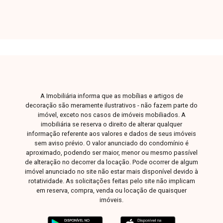
de garagem para carro pequenos. O apartamento
está localizado há 5 minutos do Center
Shopping, Prefeitura e da UfU Sana Mônica. Uma
excelente oportunidade para quem busca morar
com conforto em uma localização estratégica.
Entre em contato para mais informações e
agende sua visita!
A Imobiliária informa que as mobílias e artigos de
decoração são meramente ilustrativos - não fazem parte do
imóvel, exceto nos casos de imóveis mobiliados. A
imobiliária se reserva o direito de alterar qualquer
informação referente aos valores e dados de seus imóveis
sem aviso prévio. O valor anunciado do condomínio é
aproximado, podendo ser maior, menor ou mesmo passível
de alteração no decorrer da locação. Pode ocorrer de algum
imóvel anunciado no site não estar mais disponível devido à
rotatividade. As solicitações feitas pelo site não implicam
em reserva, compra, venda ou locação de quaisquer
imóveis.