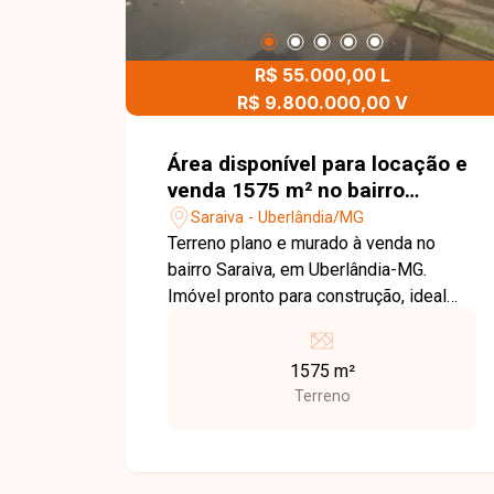
R$ 55.000,00 L
R$ 9.800.000,00 V
Área disponível para locação e
venda 1575 m² no bairro
Saraiva em Uberlândia-MG
Saraiva - Uberlândia/MG
Terreno plano e murado à venda no
bairro Saraiva, em Uberlândia-MG.
Imóvel pronto para construção, ideal
para projetos residenciais ou
comerciais, oferecendo excelente
1575 m²
versatilidade e segurança. Localizado
Terreno
em uma das regiões mais valorizadas
da cidade, o bairro conta com
infraestrutura completa, com escolas,
supermercados, farmácias e acesso