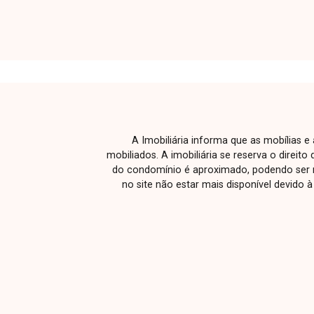
facilitado ao transporte público. Está
próximo à Universidade Federal de
Uberlândia (UFU), Center Shopping e
Terminal Central, garantindo praticidade
e grande potencial de valorização.
A Imobiliária informa que as mobílias 
mobiliados. A imobiliária se reserva o direit
do condomínio é aproximado, podendo ser m
no site não estar mais disponível devido 