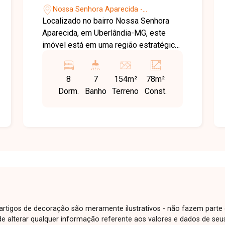
Nossa Senhora Aparecida -
Uberlândia/MG
Localizado no bairro Nossa Senhora
Aparecida, em Uberlândia-MG, este
imóvel está em uma região estratégica,
com forte perfil comercial, próximo ao
centro e com fácil acesso às principais
8
7
154m²
78m²
vias da cidade. Ideal para empresas
Dorm.
Banho
Terreno
Const.
que buscam visibilidade, praticidade e
uma localização privilegiada. O imóvel
conta com 8 salas bem distribuídas, 7
banheiros (incluindo acessibilidade),
copa e área de serviço, além de
plataforma acessivel, proporcionando
um espaço amplo, funcional e
adequado para diversos tipos de
atividades comerciais. Entre em contato
para mais informações.
e artigos de decoração são meramente ilustrativos - não fazem parte
o de alterar qualquer informação referente aos valores e dados de se