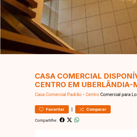
CASA COMERCIAL DISPONÍ
CENTRO EM UBERLÂNDIA-
Casa Comercial
Padrão
-
Centro
Comercial para Lo
|
Favoritar
Comparar
Compartilhe: