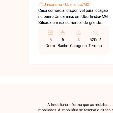
03 vagas de garagem, proporcionando
Umuarama - Uberlândia/MG
conforto, segurança e funcionalidade.
Casa comercial disponível para locação
Esta é uma excelente oportunidade
no bairro Umuarama, em Uberlândia-MG.
para quem busca um imóvel amplo,
Situada em rua comercial de grande
versátil e bem localizado, ideal para
visibilidade, em frente à UFU
uso residencial ou comercial no bairro
Umuarama, a localização é estratégica
Brasil. Agende uma visita e venha
5
5
4
520m²
para empresas, clínicas, escritórios e
conhecer todos os detalhes deste
Dorm.
Banho
Garagens
Terreno
instituições que buscam fácil acesso,
excelente imóvel.
alto fluxo de pessoas e excelente
valorização comercial. O imóvel é
composto por 05 salas bem
distribuídas, 05 banheiros, além de
edícula com cozinha de apoio e
refeitório, oferecendo praticidade para
o dia a dia das atividades. Conta ainda
com 04 vagas de estacionamento em
frente ao imóvel, um diferencial
A Imobiliária informa que as mobílias 
importante para clientes e
mobiliados. A imobiliária se reserva o direit