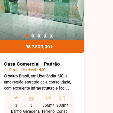
R$ 7.500,00 L
Casa Comercial - Padrão
Brasil - Uberlândia/MG
O bairro Brasil, em Uberlândia-MG, é
uma região estratégica e consolidada,
com excelente infraestrutura e fácil
acesso às principais avenidas da
cidade. Próximo ao Centro, conta com
3
3
356m²
300m²
ampla oferta de comércios, bancos,
Banho
Garagens
Terreno
Const.
restaurantes, escolas e serviços,