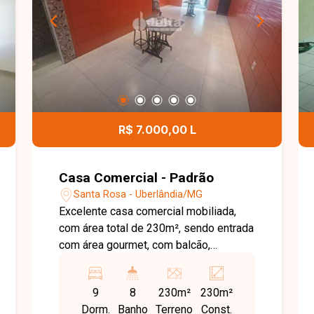
R$ 7.000,00 L
Casa Comercial - Padrão
Santa Rosa - Uberlândia/MG
Excelente casa comercial mobiliada,
com área total de 230m², sendo entrada
com área gourmet, com balcão,
churrasqueira, sala ampla com
iluminação e sanca de gesso, 09
9
8
230m²
230m²
quartos sendo, 06 suítes completas,
Dorm.
Banho
Terreno
Const.
cozinha com balcão e armário, 02