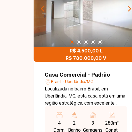
R$ 4.500,00 L
R$ 780.000,00 V
Casa Comercial - Padrão
Brasil - Uberlândia/MG
Localizada no bairro Brasil, em
Uberlândia-MG, esta casa está em uma
região estratégica, com excelente
infraestrutura e fácil acesso às
principais vias da cidade. Próxima a
4
2
3
280m²
supermercados, bancos, restaurantes,
Dorm.
Banho
Garagens
Const.
escolas e diversos comércios e