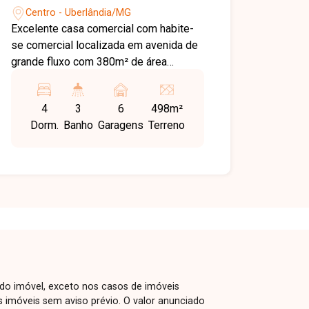
Centro - Uberlândia/MG
Excelente casa comercial com habite-
se comercial localizada em avenida de
grande fluxo com 380m² de área
construído e 498 de área total, com sala
para recepção, sala de espera, 4
4
3
6
498m²
quartos sendo uma suíte, banheiro
Dorm.
Banho
Garagens
Terreno
social, copa, cozinha, área de serviço,
quintal amplo.
 do imóvel, exceto nos casos de imóveis
us imóveis sem aviso prévio. O valor anunciado