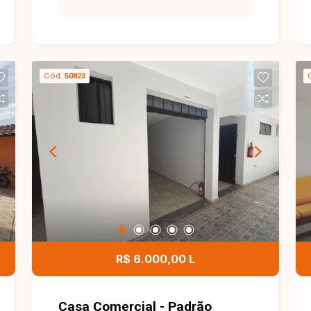
banheiro social, área de serviço. Imóvel
em excelente estado.
Cód.
50823
R$ 6.000,00 L
Casa Comercial - Padrão