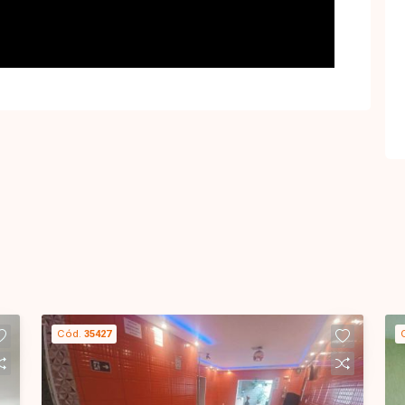
Cód.
35427