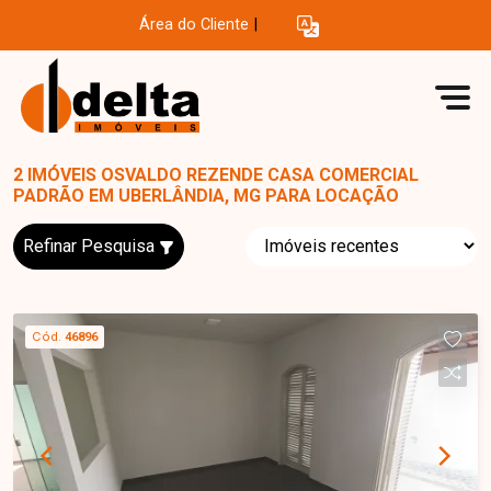
Área do Cliente
|
2 IMÓVEIS OSVALDO REZENDE CASA COMERCIAL
PADRÃO EM UBERLÂNDIA, MG PARA LOCAÇÃO
Refinar Pesquisa
Cód.
46896