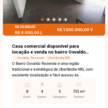
R$ 10.000,00
R$ 1.500.000,00 V
R$ 9.000,00 L
Casa comercial disponível para
locação e venda no bairro Osvaldo
Rezende em Uberlândia MG.
Osvaldo Rezende - Uberlândia/MG
O Bairro Osvaldo Rezende é uma região
tradicional e estratégica de Uberlândia-MG, com
excelente localização e fácil acesso às
principais vias da cidade. O bairro oferece
infraestrutura completa, grande variedade de
8
4
5
753 m²
comércios, serviços essenciais e praticidade no
Dorm.
Banho
Garagens
Terreno
dia a dia, sendo ideal tanto para moradia quanto
para instalação de empresas e atividades