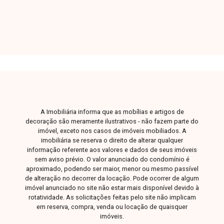
gourmet com churrasqueira, piscina, banheiro
externo, dois corredores laterais, energia
fotovoltaica com 15 placas, aquecimento solar e
aproximadamente 220 m² de área construída.
Entre em contato com a Delta Imóveis para mais
informações e agende sua visita.
A Imobiliária informa que as mobílias e artigos de
decoração são meramente ilustrativos - não fazem parte do
imóvel, exceto nos casos de imóveis mobiliados. A
imobiliária se reserva o direito de alterar qualquer
informação referente aos valores e dados de seus imóveis
sem aviso prévio. O valor anunciado do condomínio é
aproximado, podendo ser maior, menor ou mesmo passível
de alteração no decorrer da locação. Pode ocorrer de algum
imóvel anunciado no site não estar mais disponível devido à
rotatividade. As solicitações feitas pelo site não implicam
em reserva, compra, venda ou locação de quaisquer
imóveis.