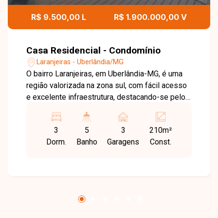
R$ 9.500,00 L
R$ 1.900.000,00 V
Casa Residencial - Condomínio
Laranjeiras - Uberlândia/MG
O bairro Laranjeiras, em Uberlândia-MG, é uma
região valorizada na zona sul, com fácil acesso
e excelente infraestrutura, destacando-se pelos
condomínios fechados que oferecem
segurança, lazer completo e qualidade de vida.
3
5
3
210m²
Sala ampla em 2 ambientes com pé-direito alto
Dorm.
Banho
Garagens
Const.
e lavabo integrada à cozinha equipada com
fogão e micro-ondas, 3 quartos sendo 3 suítes
com armários e ar-condicionado incluindo 1
máster com closet e chuveiro duplo, banheiros
bem distribuídos, cozinha funcional, área de
serviço, 3 vagas de garagem sendo 2 cobertas
e 1 descoberta, além de despensa, área