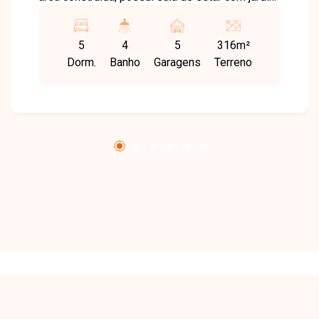
de inverno, 5 quartos sendo uma suíte, 4
banheiros sociais, cozinha, área de serviço,
5
4
5
316m²
aquecedor solar de 500 litros e garagem para 5
Dorm.
Banho
Garagens
Terreno
carros sendo 2 cobertas. Agende agora mesmo
uma visita e venha conhecer pessoalmente
todos os detalhes deste incrível imóvel.
Estamos à disposição para esclarecer suas
dúvidas e auxiliar em todo o processo. Entre em
contato conosco pelo telefone ou WhatsApp no
número (34) 3230-9900 ou venha conhecer
nosso espaço e conversar pessoalmente com
um consultor que irá te auxiliar na busca pelo
imóvel que você busca. Temos 3 unidades para
te receber, no Centro, Zona Sul ou Zona Leste:
Av. João Naves de Ávila, 257 - Centro Rua
Rafael Marino Neto, 135 - Jardim Karaíba Av. Dr.
Laerte Vieira Gonçalves, 607 - Santa Mônica