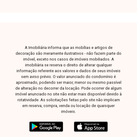
imóvel conta com 2 salas de recepção,
banheiros com acessibilidade, 3 quartos,
cozinha, área de serviço e quintal, além de 1
vaga de garagem, oferecendo boa distribuição
dos ambientes e versatilidade de uso. Uma
ótima oportunidade para quem busca um imóvel
bem localizado para morar ou instalar sua
A Imobiliária informa que as mobílias e artigos de
empresa. Entre em contato para mais
decoração são meramente ilustrativos - não fazem parte do
informações e agende sua visita
imóvel, exceto nos casos de imóveis mobiliados. A
imobiliária se reserva o direito de alterar qualquer
informação referente aos valores e dados de seus imóveis
sem aviso prévio. O valor anunciado do condomínio é
aproximado, podendo ser maior, menor ou mesmo passível
de alteração no decorrer da locação. Pode ocorrer de algum
imóvel anunciado no site não estar mais disponível devido à
rotatividade. As solicitações feitas pelo site não implicam
em reserva, compra, venda ou locação de quaisquer
imóveis.