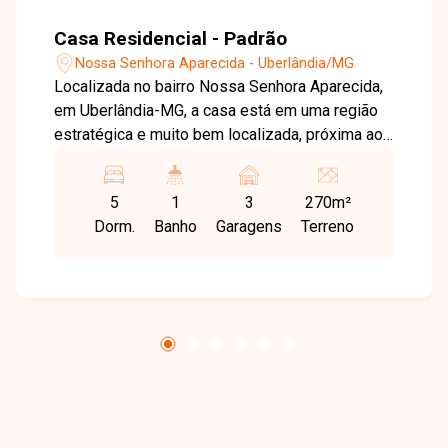
Casa Residencial - Padrão
Nossa Senhora Aparecida - Uberlândia/MG
Localizada no bairro Nossa Senhora Aparecida,
em Uberlândia-MG, a casa está em uma região
estratégica e muito bem localizada, próxima ao
centro, com fácil acesso a comércios, escolas,
supermercados e serviços, ideal para quem
5
1
3
270m²
busca praticidade no dia a dia e excelente
Dorm.
Banho
Garagens
Terreno
visibilidade para fins comerciais. Casa com sala
de estar e sala de jantar, 5 quartos com armários
sendo 2 suítes, banheiro social, lavabo, cozinha
completa com armários, área de serviço com
despensa e banheiro, varanda e 3 vagas de
garagem. Uma excelente oportunidade para
quem busca um imóvel amplo, versátil e com
potencial residencial e comercial, entre em
contato agora mesmo e garanta essa locação
antes que seja fechada.