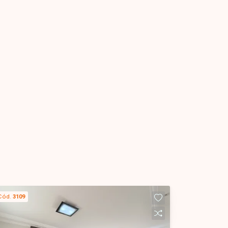
Cód.
3109