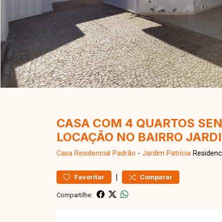
CASA COM 4 QUARTOS SEND
LOCAÇÃO NO BAIRRO JARDI
Casa Residencial
Padrão
-
Jardim Patrícia
Residenc
|
Favoritar
Comparar
Compartilhe: