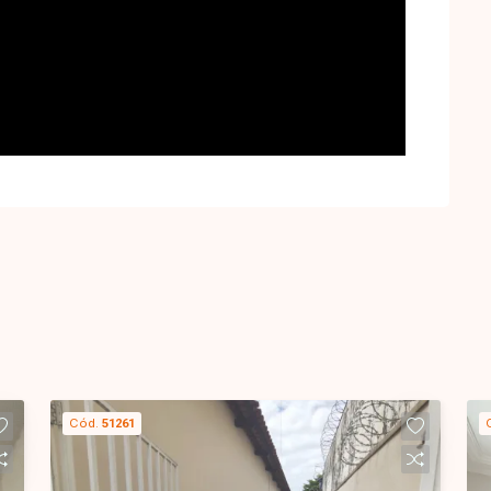
Cód.
51261