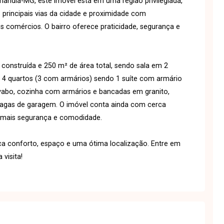
rlândia-MG, este imóvel está em uma região privilegiada,
s principais vias da cidade e proximidade com
s comércios. O bairro oferece praticidade, segurança e
nstruída e 250 m² de área total, sendo sala em 2
, 4 quartos (3 com armários) sendo 1 suíte com armário
avabo, cozinha com armários e bancadas em granito,
vagas de garagem. O imóvel conta ainda com cerca
o mais segurança e comodidade.
a conforto, espaço e uma ótima localização. Entre em
visita!