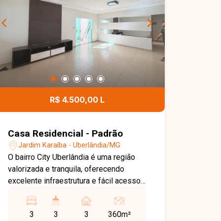
R$ 4.500,00 L
Casa Residencial - Padrão
Jardim Karaíba - Uberlândia/MG
O bairro City Uberlândia é uma região
valorizada e tranquila, oferecendo
excelente infraestrutura e fácil acesso
às principais avenidas da cidade.
Próximo a supermercados, escolas,
3
3
3
360m²
farmácias, restaurantes e diversos