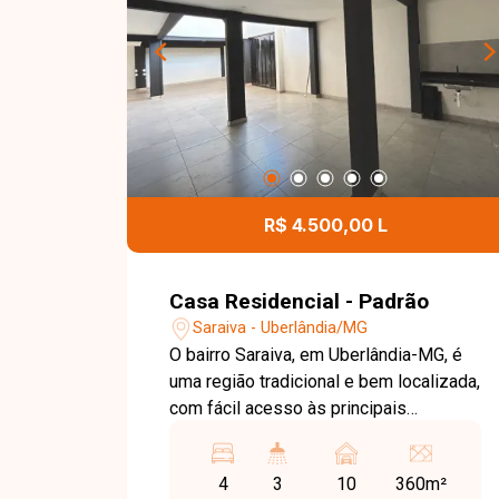
R$ 4.500,00 L
Casa Residencial - Padrão
Saraiva - Uberlândia/MG
O bairro Saraiva, em Uberlândia-MG, é
uma região tradicional e bem localizada,
com fácil acesso às principais
avenidas da cidade e ampla
infraestrutura de comércios, escolas,
4
3
10
360m²
supermercados e serviços. Sua