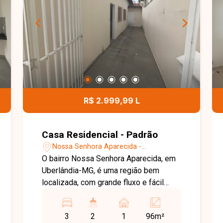
R$ 2.999,99 L
Casa Residencial - Padrão
Nossa Senhora Aparecida -
Uberlândia/MG
O bairro Nossa Senhora Aparecida, em
Uberlândia-MG, é uma região bem
localizada, com grande fluxo e fácil
acesso, ideal para instalação de
atividades comerciais. Sala de
3
2
1
96m²
recepção, 3 salas de atendimento, sala