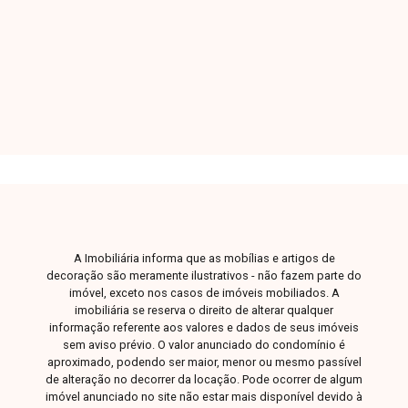
comércios e serviços. O bairro oferece
3
2
2
300m²
praticidade e qualidade de vida, sendo ideal
Dorm.
Banho
Garagens
Const.
para quem busca conforto e espaço. Sala e
copa, 3 quartos sendo 1 suíte, banheiro social,
cozinha funcional, área de serviço com
lavanderia coberta, quarto e banheiro de apoio,
casa com aproximadamente 300m² de área
construída em terreno de 600m², distribuída em
piso térreo, subsolo e piso superior, contando
ainda com quintal, piscina, subsolo com sala de
aproximadamente 48m², escritório, despensa e
2 vagas de garagem. Uma excelente
A Imobiliária informa que as mobílias e artigos de
oportunidade para morar ou investir em um
decoração são meramente ilustrativos - não fazem parte do
imóvel amplo, versátil e bem localizado. Agende
imóvel, exceto nos casos de imóveis mobiliados. A
imobiliária se reserva o direito de alterar qualquer
sua visita e venha conhecer!
informação referente aos valores e dados de seus imóveis
sem aviso prévio. O valor anunciado do condomínio é
aproximado, podendo ser maior, menor ou mesmo passível
de alteração no decorrer da locação. Pode ocorrer de algum
imóvel anunciado no site não estar mais disponível devido à