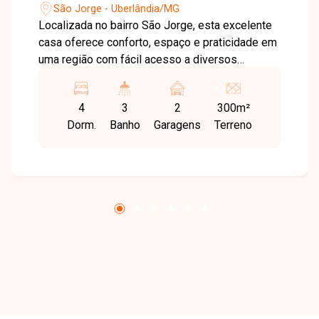
São Jorge - Uberlândia/MG
Localizada no bairro São Jorge, esta excelente
casa oferece conforto, espaço e praticidade em
uma região com fácil acesso a diversos
comércios, escolas, supermercados e às
principais vias da cidade, sendo ideal para quem
4
3
2
300m²
busca qualidade de vida. O imóvel possui
Dorm.
Banho
Garagens
Terreno
178m² de área construída, com sala ampla em 2
ambientes, pé-direito duplo, painel e ar-
condicionado. A cozinha é equipada com
armários planejados, cooktop, mesa fixa em
granito e despensa com prateleiras. São 4
quartos, sendo 2 suítes, uma delas com closet e
ar-condicionado. A casa conta ainda com edícula
nos fundos, varanda gourmet com churrasqueira,
bancada com armários, banheiro externo, área
de serviço independente, corredor com jardim e
acabamento em piso porcelanato. Para
completar, o imóvel dispõe de piscina aquecida,