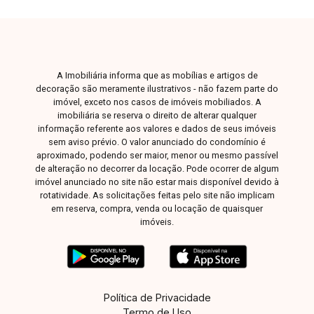
garagem para até 3 veículos, portão e porta
eletrônicos, reunindo segurança, funcionalidade
e uma excelente estrutura para receber
familiares e amigos.
A Imobiliária informa que as mobílias e artigos de
decoração são meramente ilustrativos - não fazem parte do
imóvel, exceto nos casos de imóveis mobiliados. A
imobiliária se reserva o direito de alterar qualquer
informação referente aos valores e dados de seus imóveis
sem aviso prévio. O valor anunciado do condomínio é
aproximado, podendo ser maior, menor ou mesmo passível
de alteração no decorrer da locação. Pode ocorrer de algum
imóvel anunciado no site não estar mais disponível devido à
rotatividade. As solicitações feitas pelo site não implicam
em reserva, compra, venda ou locação de quaisquer
imóveis.
Política de Privacidade
Termo de Uso