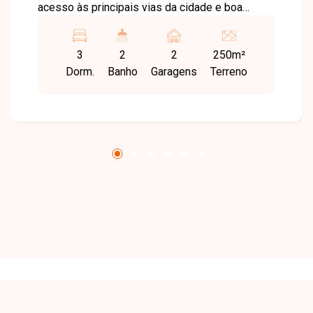
acesso às principais vias da cidade e boa
infraestrutura de comércios, escolas e serviços.
O bairro oferece praticidade e tranquilidade para
3
2
2
250m²
quem busca qualidade de vida. Sobrado com
Dorm.
Banho
Garagens
Terreno
sala de estar, sala de jantar com claraboia,
cozinha com armário sob a pia, 03 quartos,
sendo 01 ampla suíte no segundo piso, banheiro
social e área de serviço com tanque. O imóvel
conta ainda com uma casa simples nos fundos
e 02 vagas de garagem, proporcionando mais
espaço e versatilidade para a família. Entre em
contato para mais informações e agende uma
visita para conhecer esta excelente casa.