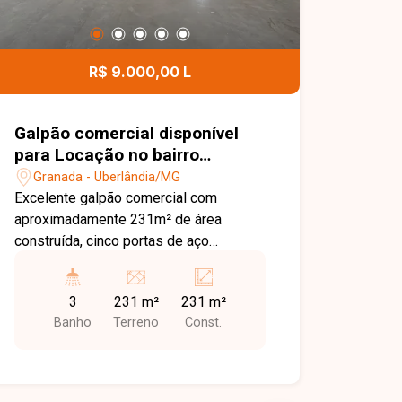
R$ 9.000,00 L
Galpão comercial disponível
para Locação no bairro
Granada em Uberlândia-MG.
Granada - Uberlândia/MG
Excelente galpão comercial com
aproximadamente 231m² de área
construída, cinco portas de aço
automáticas, vitrine em destaque, 3
banheiros com acessibilidade e obra
3
231 m²
231 m²
em fase final de acabamento, com
Banho
Terreno
Const.
habite-se previsto na conclusão.
Localização privilegiada em esquina
com duas avenidas principais do bairro,
com alto fluxo e excelente visibilidade.