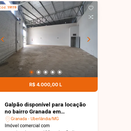
Cód.
19119
R$ 4.000,00 L
Galpão disponível para locação
no bairro Granada em
Uberlândia-MG
Granada - Uberlândia/MG
Imóvel comercial com