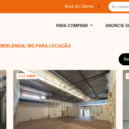
Área do Cliente
|
PARA COMPRAR
ANUNCIE S
UBERLÂNDIA, MG PARA LOCAÇÃO
Re
Cód.
50559