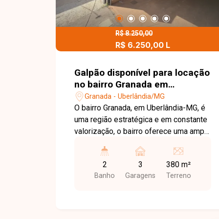
R$ 8.250,00
R$ 6.250,00 L
Galpão disponível para locação
no bairro Granada em
Uberlândia-MG
Granada - Uberlândia/MG
O bairro Granada, em Uberlândia-MG, é
uma região estratégica e em constante
valorização, o bairro oferece uma ampla
variedade de serviços, comércios,
bancos e opções de alimentação,
2
3
380 m²
sendo uma excelente escolha para
Banho
Garagens
Terreno
empresas que buscam visibilidade,
praticidade e conveniência no dia a dia.
Galpão comercial com 380 m² de área
total, sendo 190 m² no piso térreo e