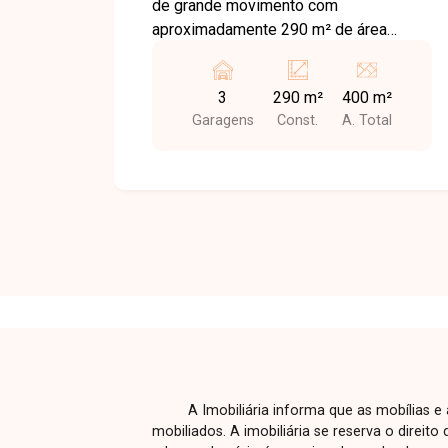
de grande movimento com
seu negócio em uma localização
aproximadamente 290 m² de área
privilegiada. Entre em contato e agende
construída e 400 m² de terreno com
uma visita para conhecer todo o
escritório, 03 salas, 02 banheiros, copa,
potencial deste imóvel!
3
290 m²
400 m²
quintal e estacionamento frontal com
Garagens
Const.
A. Total
03 vagas.
A Imobiliária informa que as mobílias 
mobiliados. A imobiliária se reserva o direit