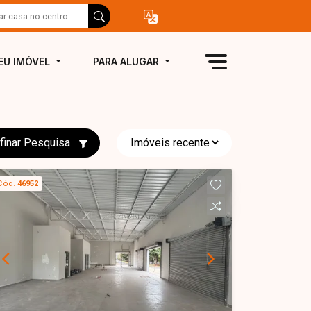
EU IMÓVEL
PARA ALUGAR
finar Pesquisa
Cód.
46952