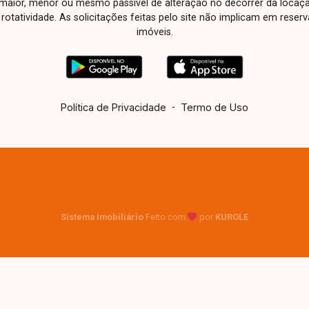
aior, menor ou mesmo passível de alteração no decorrer da locaç
à rotatividade. As solicitações feitas pelo site não implicam em rese
imóveis.
Política de Privacidade
-
Termo de Uso
Sistema Imobiliário
Feito com
por
KUROLE