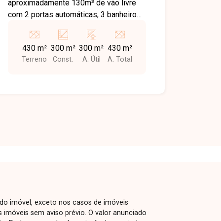
aproximadamente 130m³ de vão livre
com 2 portas automáticas, 3 banheiros
acessíveis, pé direito de 6 metros e
piso usinado.
430 m²
300 m²
300 m²
430 m²
Terreno
Const.
A. Útil
A. Total
 do imóvel, exceto nos casos de imóveis
us imóveis sem aviso prévio. O valor anunciado