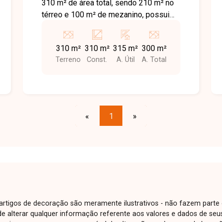
310 m² de área total, sendo 210 m² no
térreo e 100 m² de mezanino, possui
banheiro e frente recuada para
estacionamento.
310 m²
310 m²
315 m²
300 m²
Terreno
Const.
A. Útil
A. Total
«
1
»
e artigos de decoração são meramente ilustrativos - não fazem parte
o de alterar qualquer informação referente aos valores e dados de se