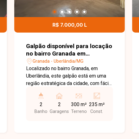
R$ 7.000,00 L
Galpão disponível para locação
no bairro Granada em
Uberlândia-MG
Granada - Uberlândia/MG
Localizado no bairro Granada, em
Uberlândia, este galpão está em uma
região estratégica da cidade, com fácil
acesso a importantes avenidas e rotas
de transporte, além de proximidade
2
2
300 m²
235 m²
com diversos comércios e serviços. A
Banho
Garagens
Terreno
Const.
localização favorece atividades
comerciais, logísticas e operacionais,
oferecendo praticidade para empresas
que buscam um ponto bem situado.