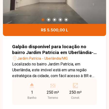
R$ 5.500,00 L
Galpão disponível para locação no
bairro Jardim Patricia em Uberlândia-
MG
Jardim Patrícia - Uberlândia/MG
Localizado no bairro Jardim Patrícia, em
Uberlândia, este imóvel está em uma região
estratégica da cidade, com fácil acesso à BR e
proximidade a diversos comércios e empresas.
A localização oferece excelente visibilidade e
1
250 m²
250 m²
praticidade logística, sendo ideal para atividades
Banho
Terreno
Const.
comerciais, industriais ou de armazenamento. O
galpão possui aproximadamente 250 m² de área