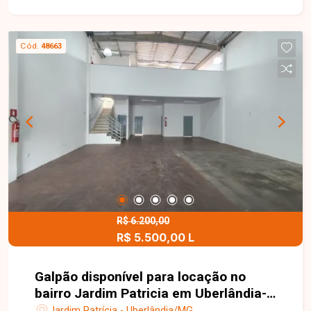
construída, contando com amplo espaço interno
com piso em concreto polido, banheiro e pia de
apoio para cozinha. O imóvel dispõe ainda de 02
Cód.
48663
portões de correr, facilitando o acesso e a
movimentação de cargas, além de energia
trifásica, atendendo diferentes tipos de
atividades comerciais. Uma excelente
oportunidade para quem busca um espaço
funcional e bem localizado para instalar ou
expandir seu negócio. Entre em contato para mais
informações e agende uma visita para conhecer
de perto este galpão
R$ 6.200,00
R$ 5.500,00 L
Galpão disponível para locação no
bairro Jardim Patricia em Uberlândia-
MG
Jardim Patrícia - Uberlândia/MG