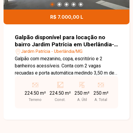
R$ 7.000,00 L
Galpão disponível para locação no
bairro Jardim Patrícia em Uberlândia-
MG
Jardim Patrícia - Uberlândia/MG
Galpão com mezanino, copa, escritório e 2
banheiros acessíveis. Conta com 2 vagas
recuadas e porta automática medindo 3,50 m de
largura por 4,50 m de altura. Pé direito total de
7,20 m, com 6 m de altura livre.
224.50 m²
224.50 m²
250 m²
250 m²
Terreno
Const.
A. Útil
A. Total