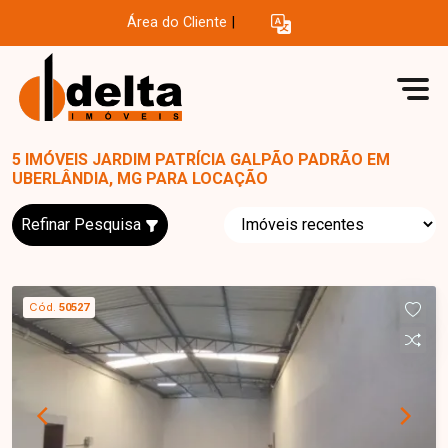
Área do Cliente
|
5 IMÓVEIS JARDIM PATRÍCIA GALPÃO PADRÃO EM
UBERLÂNDIA, MG PARA LOCAÇÃO
Refinar Pesquisa
Cód.
50527