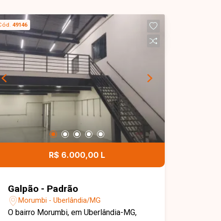
Cód.
49146
R$ 6.000,00 L
Galpão - Padrão
Morumbi - Uberlândia/MG
O bairro Morumbi, em Uberlândia-MG,