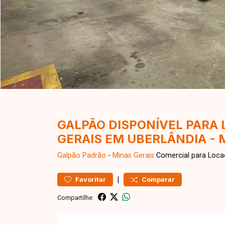
GALPÃO DISPONÍVEL PARA
GERAIS EM UBERLÂNDIA - 
Galpão
Padrão
-
Minas Gerais
Comercial para Loca
|
Favoritar
Comparar
Compartilhe: