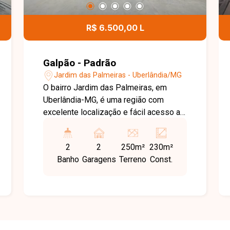
R$ 6.500,00 L
Galpão - Padrão
Jardim das Palmeiras - Uberlândia/MG
O bairro Jardim das Palmeiras, em
Uberlândia-MG, é uma região com
excelente localização e fácil acesso a
importantes vias da cidade. Conta com
boa infraestrutura e se destaca como
2
2
250m²
230m²
uma ótima opção para empresas e
Banho
Garagens
Terreno
Const.
negócios que buscam praticidade,
visibilidade e mobilidade. Galpão com
250m² de área total e aproximadamente
230m² de área construída, composto
por amplo espaço interno com
mezanino, 02 banheiros com