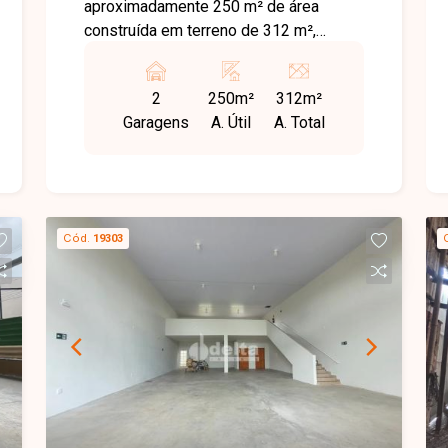
aproximadamente 250 m² de área
construída em terreno de 312 m²,
contando com 2 banheiros, copa e
estacionamento frontal para 2 veículos.
2
250m²
312m²
Imóvel oferece amplo espaço e
Garagens
A. Útil
A. Total
infraestrutura prática, ideal para
diferentes tipos de negócios e
operações comerciais.
Cód.
19303