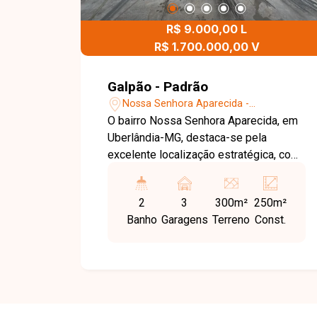
informações e agende uma visita para
conhecer este imóvel.
R$ 9.000,00 L
R$ 1.700.000,00 V
Galpão - Padrão
Nossa Senhora Aparecida -
Uberlândia/MG
O bairro Nossa Senhora Aparecida, em
Uberlândia-MG, destaca-se pela
excelente localização estratégica, com
fácil acesso às principais avenidas da
cidade, proximidade de áreas
2
3
300m²
250m²
comerciais consolidadas e
Banho
Garagens
Terreno
Const.
infraestrutura completa. É uma região
ideal para empresas que precisam de
praticidade, visibilidade e agilidade
logística. Este galpão novo, com 250 m²
de área construída, oferece estrutura
moderna e funcional, contando com