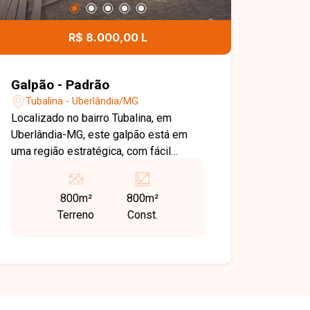
R$ 8.000,00 L
Galpão - Padrão
Tubalina - Uberlândia/MG
Localizado no bairro Tubalina, em
Uberlândia-MG, este galpão está em
uma região estratégica, com fácil
acesso às principais vias da cidade e
boa logística para atividades
800m²
800m²
comerciais e industriais. O bairro se
Terreno
Const.
destaca pela infraestrutura consolidada
e proximidade com importantes
corredores viários, oferecendo
praticidade para operações de
diferentes segmentos. O imóvel possui
aproximadamente 800 m² de área, com