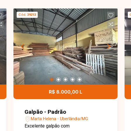
Cód.
39213
R$ 8.000,00 L
Galpão - Padrão
Marta Helena - Uberlândia/MG
Excelente galpão com