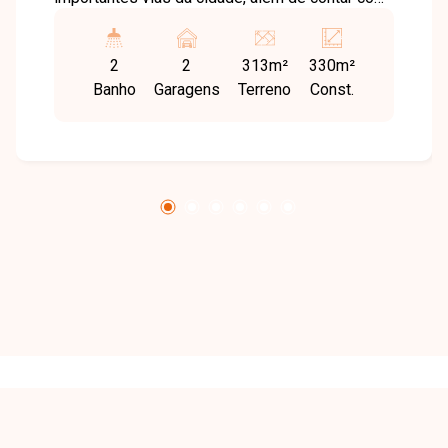
boa movimentação comercial. A região oferece
praticidade para instalação de empresas e
2
2
313m²
330m²
atividades comerciais. Galpão com
Banho
Garagens
Terreno
Const.
aproximadamente 270 m² de área, composto
por amplo espaço funcional, escritório, 2
banheiros, mezanino de aproximadamente 60
m² e espaço para copa com pia. O imóvel conta
ainda com frente recuada, proporcionando
espaço adicional para estacionamento ou apoio.
Entre em contato para mais informações e
agende uma visita para conhecer este imóvel.