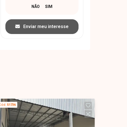
Enviar meu interesse
Cód.
51736