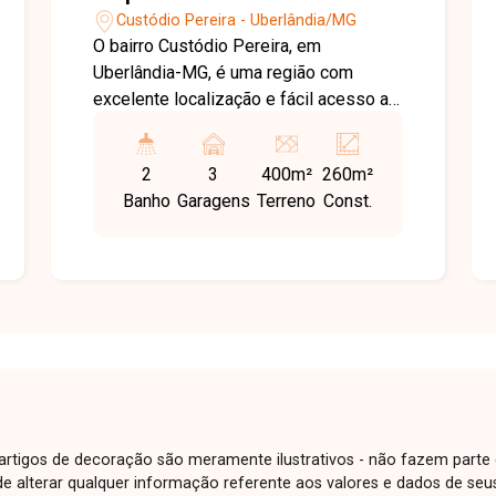
Custódio Pereira - Uberlândia/MG
O bairro Custódio Pereira, em
Uberlândia-MG, é uma região com
excelente localização e fácil acesso a
importantes avenidas e ao aeroporto da
cidade. O bairro conta com boa
2
3
400m²
260m²
infraestrutura e proximidade a
Banho
Garagens
Terreno
Const.
comércios e serviços, sendo uma ótima
opção para instalação de atividades
comerciais e logísticas. Galpão com
aproximadamente 260 m² de área
construída em terreno de 400 m²,
composto por amplo vão livre com pé-
direito de 8 metros, mezanino, área de
serviço com pia e 2 banheiros. O imóvel
conta ainda com área externa de
aproximadamente 100 m², oferecendo
e artigos de decoração são meramente ilustrativos - não fazem parte
espaço adicional para apoio ou
o de alterar qualquer informação referente aos valores e dados de se