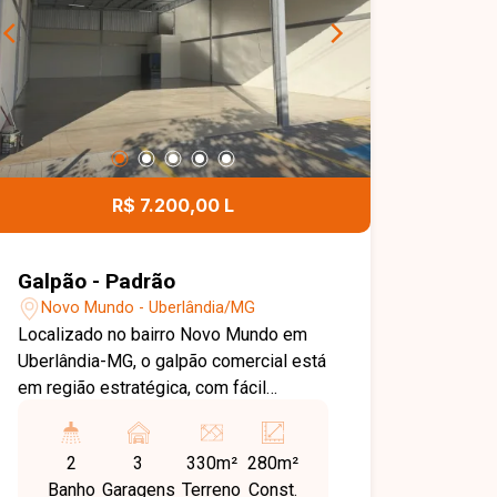
R$ 7.200,00 L
Galpão - Padrão
Novo Mundo - Uberlândia/MG
Localizado no bairro Novo Mundo em
Uberlândia-MG, o galpão comercial está
em região estratégica, com fácil
acesso às principais vias da cidade,
ideal para empresas e diversos
2
3
330m²
280m²
segmentos comerciais. O imóvel
Banho
Garagens
Terreno
Const.
possui aproximadamente 280 m² de