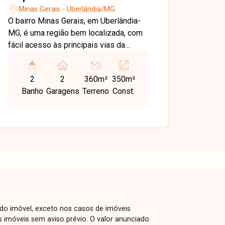
Minas Gerais - Uberlândia/MG
O bairro Minas Gerais, em Uberlândia-
MG, é uma região bem localizada, com
fácil acesso às principais vias da
cidade e boa movimentação comercial,
sendo ideal para instalação de
2
2
360m²
350m²
empresas e atividades logísticas. O
Banho
Garagens
Terreno
Const.
imóvel dispõe de amplo vão livre com
pé-direito de 6 metros, escritório,
banheiros bem distribuídos, sendo 2 no
total, além de piso em cimento usinado
que suporta operações mais pesadas.
Conta ainda com teto com ventilação e
iluminação natural, recuo frontal e
aproximadamente 350 m² de área
construída, oferecendo funcionalidade
e praticidade para diversos tipos de
 do imóvel, exceto nos casos de imóveis
negócio. Localizado em ponto
us imóveis sem aviso prévio. O valor anunciado