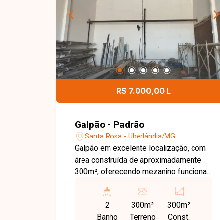
R$ 7.000,00 L
Galpão - Padrão
Santa Rosa - Uberlândia/MG
Galpão em excelente localização, com
área construída de aproximadamente
300m², oferecendo mezanino funcional
e 2 banheiros. Espaço versátil, ideal
para armazenamento, indústria leve ou
2
300m²
300m²
comércio, com fácil acesso e ótima
Banho
Terreno
Const.
visibilidade.