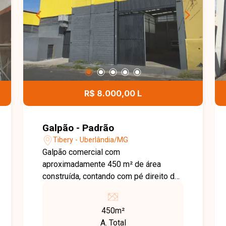
R$ 8.000,00 L
Galpão - Padrão
Tibery - Uberlândia/MG
Galpão comercial com
aproximadamente 450 m² de área
construída, contando com pé direito de
9 metros, 2 banheiros e ponte rolante,
ideal para armazenamento, logística ou
450m²
indústria. Imóvel localizado em região
A. Total
estratégica, com fácil acesso à BR-050,