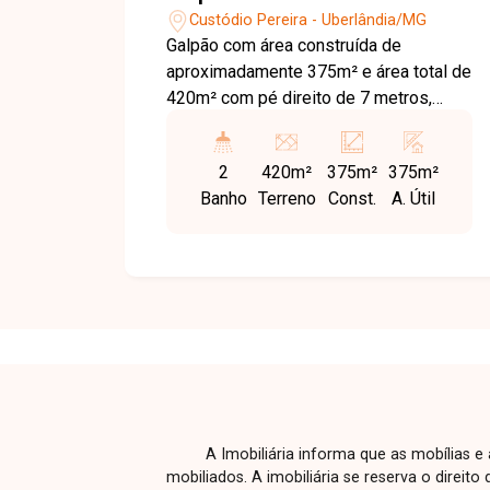
Custódio Pereira - Uberlândia/MG
Galpão com área construída de
aproximadamente 375m² e área total de
420m² com pé direito de 7 metros,
escritório, 2 banheiros e copa. Obs.
possui galpão ao lado projeto espelho
2
420m²
375m²
375m²
possibilidade de locar junto dobra área
Banho
Terreno
Const.
A. Útil
construída .
A Imobiliária informa que as mobílias 
mobiliados. A imobiliária se reserva o direit