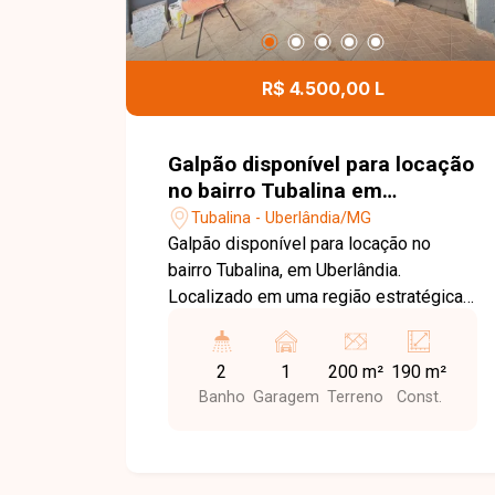
R$ 4.500,00 L
Galpão disponível para locação
no bairro Tubalina em
Uberlândia-MG
Tubalina - Uberlândia/MG
Galpão disponível para locação no
bairro Tubalina, em Uberlândia.
Localizado em uma região estratégica
da cidade, o bairro oferece fácil acesso
a importantes vias e excelente
2
1
200 m²
190 m²
infraestrutura comercial, sendo ideal
Banho
Garagem
Terreno
Const.
para empresas, depósitos,
distribuidoras e diversos tipos de
negócios. Imóvel comercial de esquina
com aproximadamente 190 m² de área