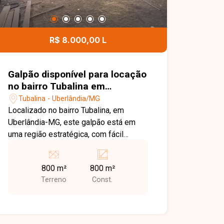
R$ 8.000,00 L
Galpão disponível para locação
no bairro Tubalina em
Uberlândia-MG
Tubalina - Uberlândia/MG
Localizado no bairro Tubalina, em
Uberlândia-MG, este galpão está em
uma região estratégica, com fácil
acesso às principais vias da cidade e
boa logística para atividades
800 m²
800 m²
comerciais e industriais. O bairro se
Terreno
Const.
destaca pela infraestrutura consolidada
e proximidade com importantes
corredores viários, oferecendo
praticidade para operações de