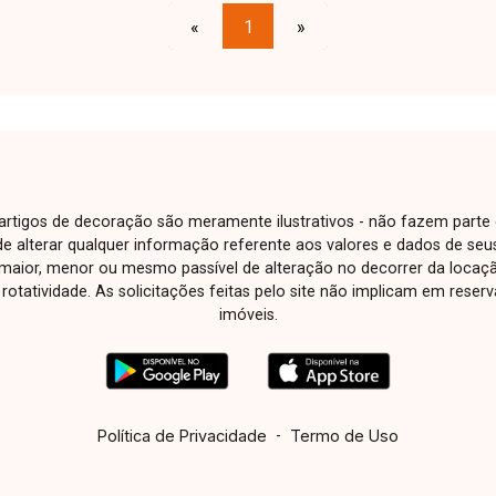
grande porte, além de imóvel de
«
1
»
esquina com entrada e saída para 2
ruas, escritório interno com banheiro,
cômodo de despensa, escritório
externo também com banheiro e
possibilidade de ampliação da área
construída ou divisão do imóvel em 2
partes para locação. Entre em contato
e artigos de decoração são meramente ilustrativos - não fazem parte
com a Delta Imóveis para mais
o de alterar qualquer informação referente aos valores e dados de se
informações e agende sua visita.
aior, menor ou mesmo passível de alteração no decorrer da locaç
à rotatividade. As solicitações feitas pelo site não implicam em rese
imóveis.
Política de Privacidade
-
Termo de Uso