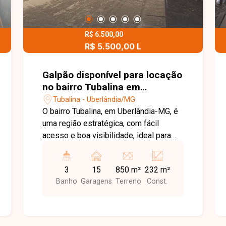
R$ 6.500,00
R$ 5.500,00 L
Galpão disponível para locação
no bairro Tubalina em
Uberlândia-MG
Tubalina - Uberlândia/MG
O bairro Tubalina, em Uberlândia-MG, é
uma região estratégica, com fácil
acesso e boa visibilidade, ideal para
empresas que buscam praticidade
logística e grande fluxo. Loja comercial
3
15
850 m²
232 m²
com aproximadamente 100 m²,
Banho
Garagens
Terreno
Const.
banheiros bem distribuídos,
cozinha/apoio conforme necessidade,
área de serviço conforme demanda,
garagem com acesso para veículos de