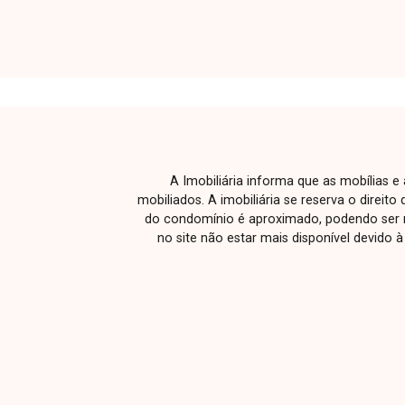
construída e pé-direito de 4 metros,
composto por recepção, sala de
espera, copa, banheiro, escritório e
galpão dividido em 03 ambientes. O
espaço conta com cerca de 150 m²
destinados para loja ou depósito e
aproximadamente 40 m² de escritório,
cozinha e banheiro. O imóvel oferece
A Imobiliária informa que as mobílias 
excelente versatilidade e poderá ser
mobiliados. A imobiliária se reserva o direit
adaptado conforme a necessidade do
do condomínio é aproximado, podendo ser m
negócio do interessado, com
no site não estar mais disponível devido 
possibilidade de pequenas adaptações
ou reformas. Uma excelente
oportunidade para instalar ou expandir
sua empresa em uma localização
estratégica em Uberlândia. Entre em
contato e agende sua visita para
conhecer este imóvel comercial.