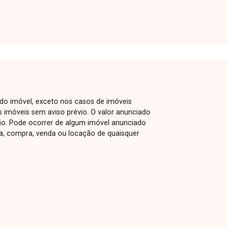
diferentes segmentos. O imóvel possui
aproximadamente 800 m² de área, com
pé-direito duplo, proporcionando
excelente aproveitamento do espaço
interno. O galpão necessita de
acabamentos finais, que poderão ser
realizados conforme a necessidade do
inquilino, permitindo personalização do
 do imóvel, exceto nos casos de imóveis
layout e da estrutura de acordo com a
us imóveis sem aviso prévio. O valor anunciado
atividade a ser exercida. Uma ótima
ão. Pode ocorrer de algum imóvel anunciado
oportunidade para empresas que
rva, compra, venda ou locação de quaisquer
buscam um espaço amplo e versátil em
uma boa localização. Agende uma visita
e conheça o potencial deste galpão no
bairro Tubalina.