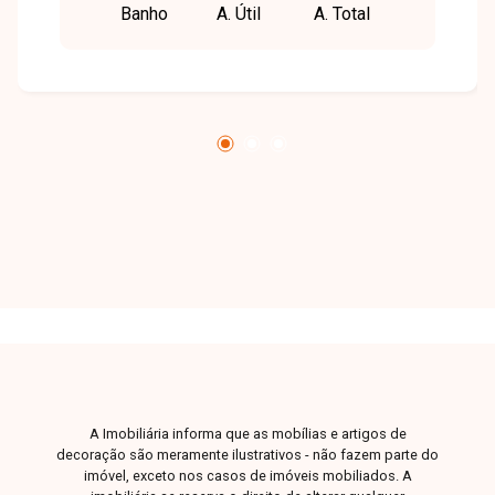
Banho
A. Útil
A. Total
área construída, pé direito de 3,2m, projetada
para atender diversas necessidades. A estrutura
oferece ampla área interna, banheiros com
acessibilidade, vestiários, provadores, caixa,
cozinha, copa, mezanino, além de um escritório
completo com sala de reuniões e salas
individuais separadas por divisórias. Um espaço
versátil que se adapta perfeitamente a
empresas de médio e grande porte que buscam
conforto, praticidade e funcionalidade em um
único lugar.
A Imobiliária informa que as mobílias e artigos de
decoração são meramente ilustrativos - não fazem parte do
imóvel, exceto nos casos de imóveis mobiliados. A