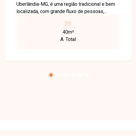
Uberlândia-MG, é uma região tradicional e bem
localizada, com grande fluxo de pessoas,
excelente infraestrutura comercial e fácil
acesso às principais vias da cidade. Próximo a
40m²
diversos comércios e serviços, é uma
A. Total
excelente opção para quem busca visibilidade e
praticidade para o seu negócio. Loja comercial
com aproximadamente 40m² de área construída,
composta por amplo salão, 01 porta de aço,
copa e 01 banheiro. O imóvel é ideal para
diversos segmentos comerciais, oferecendo
um espaço funcional e bem localizado para
atender às necessidades do seu
empreendimento. Entre em contato para mais
informações e agende uma visita para conhecer
esta excelente oportunidade comercial.