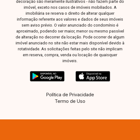
decoração são meramente ilustrativos - não fazem parte do
segmentos que buscam qualidade e praticidade
imóvel, exceto nos casos de imóveis mobiliados. A
imobiliária se reserva o direito de alterar qualquer
em um ponto comercial de grande potencial.
informação referente aos valores e dados de seus imóveis
Agende uma visita e venha conhecer esta
sem aviso prévio. O valor anunciado do condomínio é
excelente oportunidade! Nossa equipe está à
aproximado, podendo ser maior, menor ou mesmo passível
disposição para apresentar todos os detalhes e
de alteração no decorrer da locação. Pode ocorrer de algum
imóvel anunciado no site não estar mais disponível devido à
ajudar você a instalar seu negócio em um
rotatividade. As solicitações feitas pelo site não implicam
endereço estratégico e promissor.
em reserva, compra, venda ou locação de quaisquer
imóveis.
Política de Privacidade
Termo de Uso