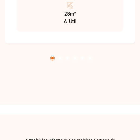
recuada com estacionamento para clientes,
banheiros coletivos (masculino e feminino),
28m²
portas automáticas e com possibilidade de
A. Útil
alugar loja ao lado.