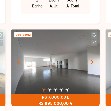
2
250m²
300m²
clientes e funcionários, área de
Banho
A. Útil
A. Total
serviços. Imóvel adaptado para
restaurante, podendo ser retiradas.
Cód.
35012
R$ 7.000,00 L
R$ 895.000,00 V