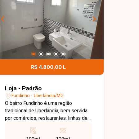
R$ 4.800,00 L
Loja - Padrão
Fundinho - Uberlândia/MG
O bairro Fundinho é uma região
tradicional de Uberlândia, bem servida
por comércios, restaurantes, linhas de
ônibus e serviços essenciais. Sua
localização central oferece fácil acesso