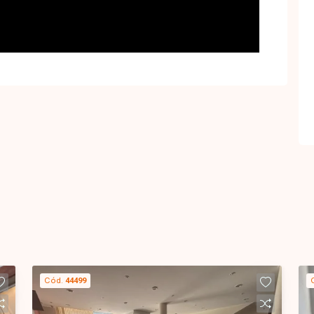
Cód.
44499