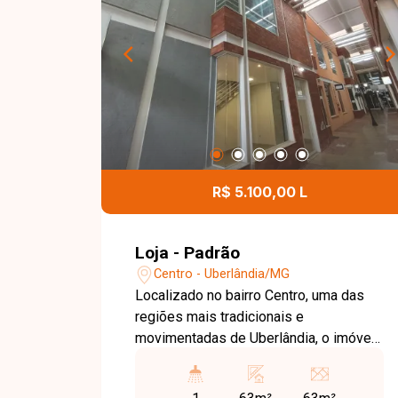
R$ 5.100,00 L
Loja - Padrão
Centro - Uberlândia/MG
Localizado no bairro Centro, uma das
regiões mais tradicionais e
movimentadas de Uberlândia, o imóvel
está próximo à Praça Tubal Vilela e ao
SuperMaxi, em uma área de grande