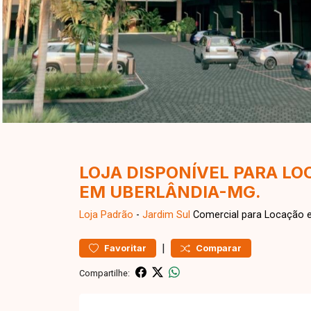
LOJA DISPONÍVEL PARA LO
EM UBERLÂNDIA-MG.
Loja
Padrão
-
Jardim Sul
Comercial para Locação e
|
Favoritar
Comparar
Compartilhe: