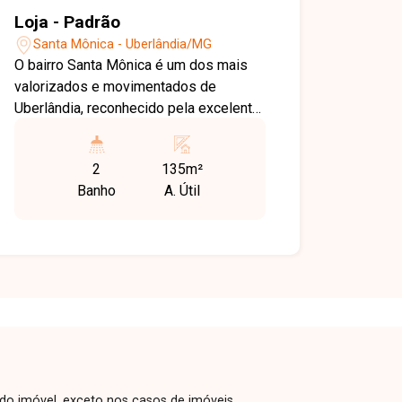
Loja - Padrão
Santa Mônica - Uberlândia/MG
O bairro Santa Mônica é um dos mais
valorizados e movimentados de
Uberlândia, reconhecido pela excelente
infraestrutura comercial e fácil acesso
às principais avenidas da cidade. A
2
135m²
região concentra empresas,
Banho
A. Útil
prestadores de serviços, instituições
de ensino e diversos
estabelecimentos, tornando-se um
ponto estratégico para diferentes
segmentos comerciais. Esta loja
recém-construída conta com
aproximadamente 135m² de área útil,
distribuídos em amplo espaço interno,
2 banheiros, copa e estacionamento
frontal, oferecendo praticidade para
 do imóvel, exceto nos casos de imóveis