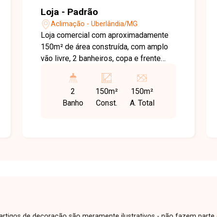
Loja - Padrão
Aclimação - Uberlândia/MG
Loja comercial com aproximadamente
150m² de área construída, com amplo
vão livre, 2 banheiros, copa e frente
recuada oferecendo espaço para
estacionamento, ideal para diversos
2
150m²
150m²
tipos de comércio.
Banho
Const.
A. Total
e artigos de decoração são meramente ilustrativos - não fazem parte