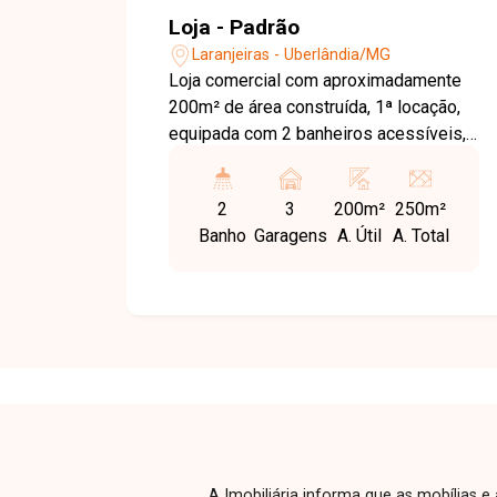
Loja - Padrão
Laranjeiras - Uberlândia/MG
Loja comercial com aproximadamente
200m² de área construída, 1ª locação,
equipada com 2 banheiros acessíveis,
copa, piso em concreto usinado, porta
automática e pé-direito de 7 metros.
2
3
200m²
250m²
Conta com frente recuada oferecendo
Banho
Garagens
A. Útil
A. Total
espaço para 3 vagas, proporcionando
praticidade, conforto e excelente
visibilidade para clientes.
A Imobiliária informa que as mobílias 