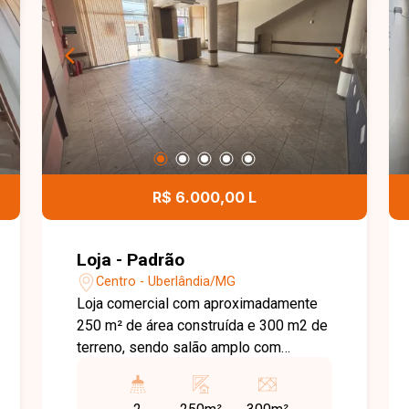
R$ 6.000,00 L
Loja - Padrão
Centro - Uberlândia/MG
Loja comercial com aproximadamente
250 m² de área construída e 300 m2 de
terreno, sendo salão amplo com
armários e balcão para caixa, cozinha,
mesa para buffet, banheiros para