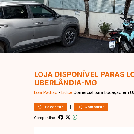
LOJA DISPONÍVEL PARAS L
UBERLÂNDIA-MG
Loja
Padrão
-
Lidice
Comercial para Locação em Ub
|
Favoritar
Comparar
Compartilhe: