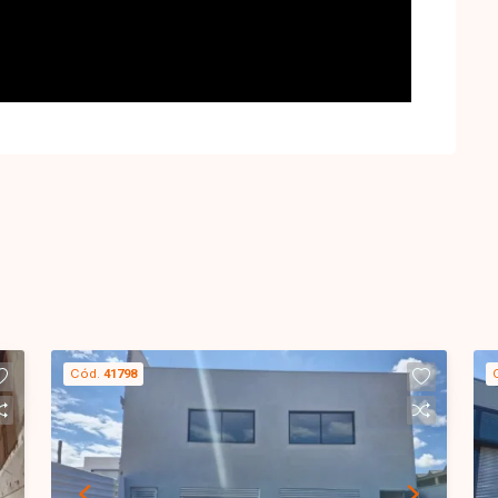
Cód.
41798