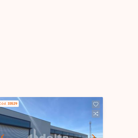
Cód.
33529