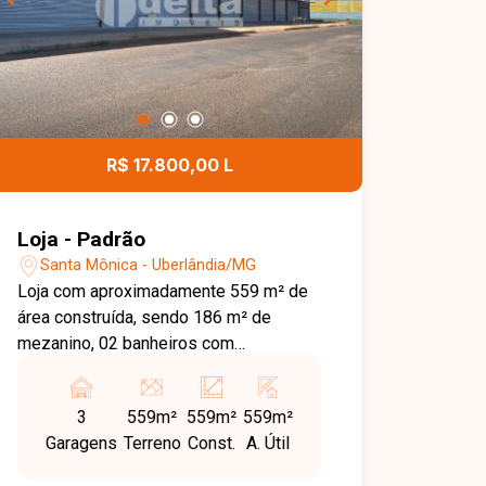
R$ 17.800,00 L
Loja - Padrão
Santa Mônica - Uberlândia/MG
Loja com aproximadamente 559 m² de
área construída, sendo 186 m² de
mezanino, 02 banheiros com
acessibilidade, pé direito alto de 8 m,
portas automáticas e estacionamento
3
559m²
559m²
559m²
frontal para 03 carros. Agende agora
Garagens
Terreno
Const.
A. Útil
mesmo uma visita e venha conhecer
pessoalmente todos os detalhes deste