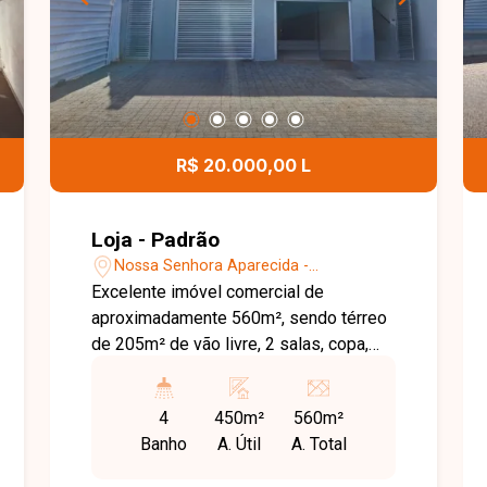
R$ 20.000,00 L
Loja - Padrão
Nossa Senhora Aparecida -
Uberlândia/MG
Excelente imóvel comercial de
aproximadamente 560m², sendo térreo
de 205m² de vão livre, 2 salas, copa,
elevador de acessibilidade e 4
banheiros, e piso superior com 250m²
4
450m²
560m²
de vão livre e 4 banheiros. Conta
Banho
A. Útil
A. Total
também com frente recuada para
estacionamento. Possui habite-se.