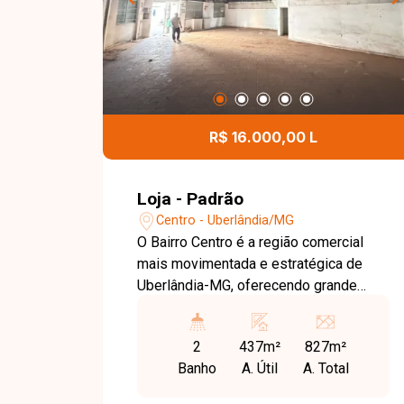
R$ 16.000,00 L
Loja - Padrão
Centro - Uberlândia/MG
O Bairro Centro é a região comercial
mais movimentada e estratégica de
Uberlândia-MG, oferecendo grande
fluxo de pedestres e veículos, além de
ampla variedade de comércios, bancos,
2
437m²
827m²
serviços e facilidade de acesso. Uma
Banho
A. Útil
A. Total
localização ideal para empresas que
buscam alta visibilidade e praticidade