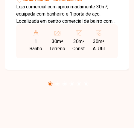
Loja comercial com aproximadamente 30m²,
equipada com banheiro e 1 porta de aço.
Localizada em centro comercial de bairro com
grande movimentação, ideal para diversos tipos
de negócios, oferecendo visibilidade e fácil
1
30m²
30m²
30m²
acesso.
Banho
Terreno
Const.
A. Útil