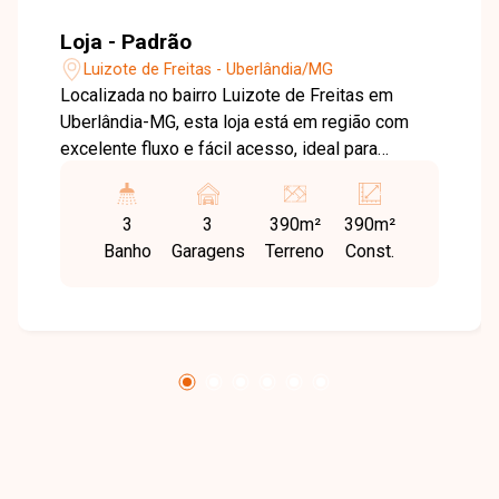
Loja - Padrão
Luizote de Freitas - Uberlândia/MG
Localizada no bairro Luizote de Freitas em
Uberlândia-MG, esta loja está em região com
excelente fluxo e fácil acesso, ideal para
diversos segmentos comerciais, oferecendo
visibilidade e praticidade para o dia a dia do seu
3
3
390m²
390m²
negócio. O imóvel possui aproximadamente 390
Banho
Garagens
Terreno
Const.
m² de área construída, sendo cerca de 250 m²
de vão livre e 140 m² de mezanino,
proporcionando amplo espaço e excelente
funcionalidade. Conta ainda com 2 banheiros
adaptados e frente recuada para
estacionamento, garantindo mais conforto e
comodidade para clientes e colaboradores.
Agende agora mesmo uma visita e venha
conhecer pessoalmente todos os detalhes
deste imóvel. Estamos à disposição para