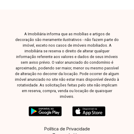
Uma excelente oportunidade para quem busca
investir ou instalar seu negócio em uma das
regiões mais promissoras da Zona Sul de
Uberlândia. Entre em contato para mais
informações e agende uma visita para conhecer
A Imobiliária informa que as mobílias e artigos de
este imóvel.
decoração são meramente ilustrativos - não fazem parte do
imóvel, exceto nos casos de imóveis mobiliados. A
imobiliária se reserva o direito de alterar qualquer
informação referente aos valores e dados de seus imóveis
sem aviso prévio. O valor anunciado do condomínio é
aproximado, podendo ser maior, menor ou mesmo passível
de alteração no decorrer da locação. Pode ocorrer de algum
imóvel anunciado no site não estar mais disponível devido à
rotatividade. As solicitações feitas pelo site não implicam
em reserva, compra, venda ou locação de quaisquer
imóveis.
Política de Privacidade