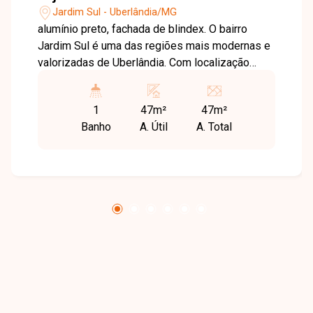
Jardim Sul - Uberlândia/MG
alumínio preto, fachada de blindex. O bairro
Jardim Sul é uma das regiões mais modernas e
valorizadas de Uberlândia. Com localização
privilegiada, próximo ao Uberlândia Shopping, ao
Parque Una e à Avenida Landscape, o imóvel
1
47m²
47m²
está inserido em uma área de grande
Banho
A. Útil
A. Total
desenvolvimento, oferecendo excelente
visibilidade e fácil acesso para clientes e
colaboradores. Loja comercial nova, de primeira
locação, com área total construída de 46,63 m²,
sendo 32,27 m² de térreo e 14,36 m² de
mezanino. O imóvel dispõe de banheiro com
acessibilidade, balcão com pia, acabamento em
porcelanato, esquadrias em alumínio preto e
moderna fachada em blindex, proporcionando
um ambiente elegante, funcional e adequado
para diversos tipos de atividades comerciais.