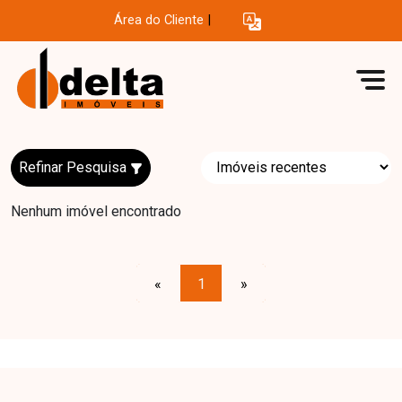
Área do Cliente
|
Refinar Pesquisa
Nenhum imóvel encontrado
«
1
»