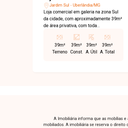
Jardim Sul - Uberlândia/MG
Loja comercial em galeria na zona Sul
da cidade, com aproximadamente 39m²
de área privativa, com toda
infraestrutura do empreendimento,
portaria, banheiros, copa,
39m²
39m²
39m²
39m²
estacionamento, 03 elevadores, vista
Terreno
Const.
A. Útil
A. Total
panorama e escadas amplas.
A Imobiliária informa que as mobílias 
mobiliados. A imobiliária se reserva o direit