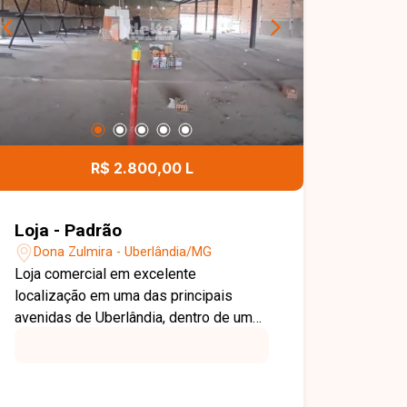
R$ 2.800,00 L
Loja - Padrão
Dona Zulmira - Uberlândia/MG
Loja comercial em excelente
localização em uma das principais
avenidas de Uberlândia, dentro de um
Shopping e com aproximadamente 7m².
O espaço oferece toda a infraestrutura
necessária para o lojista, além de
estacionamento compartilhado para