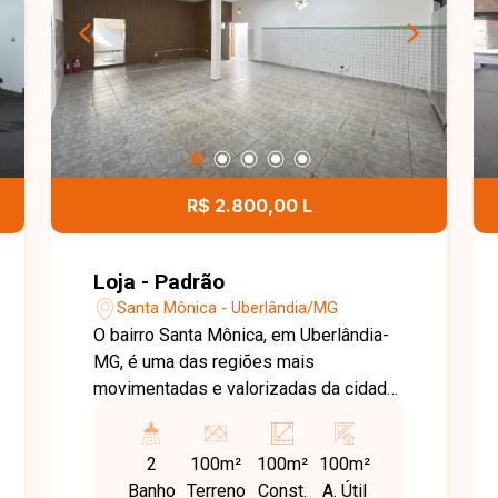
R$ 2.800,00 L
Loja - Padrão
Santa Mônica - Uberlândia/MG
O bairro Santa Mônica, em Uberlândia-
MG, é uma das regiões mais
movimentadas e valorizadas da cidade,
com ampla infraestrutura comercial,
grande fluxo de pessoas e fácil acesso
2
100m²
100m²
100m²
às principais avenidas. Sua localização
Banho
Terreno
Const.
A. Útil
estratégica oferece excelente