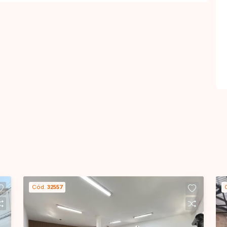
Cód.
32557