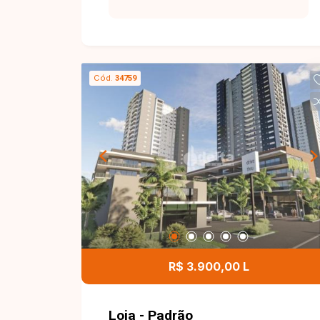
Cód.
34759
R$ 3.900,00 L
Loja - Padrão