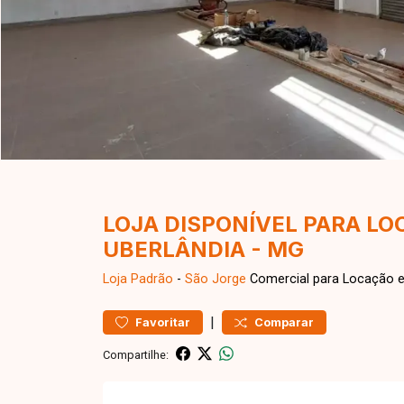
LOJA DISPONÍVEL PARA LO
UBERLÂNDIA - MG
Loja
Padrão
-
São Jorge
Comercial para Locação e
|
Favoritar
Comparar
Compartilhe: