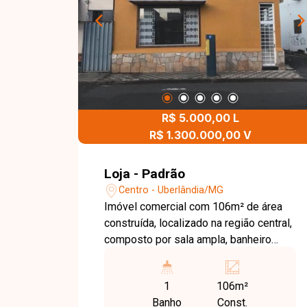
R$ 5.000,00 L
R$ 1.300.000,00 V
Loja - Padrão
Centro - Uberlândia/MG
Imóvel comercial com 106m² de área
construída, localizado na região central,
composto por sala ampla, banheiro
social, cozinha e área de serviço, ideal
para diferentes tipos de atividade.
1
106m²
Banho
Const.