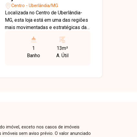
Jardim Karaíba Av. Dr. Laerte Vieira
Centro - Uberlândia/MG
Gonçalves, 607 ? Santa Mônica
Localizada no Centro de Uberlândia-
MG, esta loja está em uma das regiões
mais movimentadas e estratégicas da
cidade, com grande fluxo de pedestres,
ampla oferta de comércios e serviços
1
13m²
ao redor, ideal para quem busca
Banho
A. Útil
visibilidade e praticidade para o seu
negócio. Duas lojas com totalizando
aproximadamente 13 m², em excelente
localização, contando com restaurante
nos fundos e banheiros de uso comum
do condomínio, oferecendo suporte e
comodidade para o funcionamento
diário. Condomínio incluso no valor da
locação incluso internet. Uma ótima
oportunidade para instalar seu negócio
 do imóvel, exceto nos casos de imóveis
no coração da cidade, entre em contato
us imóveis sem aviso prévio. O valor anunciado