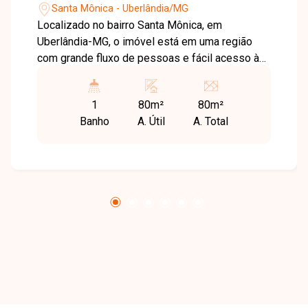
Santa Mônica - Uberlândia/MG
Localizado no bairro Santa Mônica, em
Uberlândia-MG, o imóvel está em uma região
com grande fluxo de pessoas e fácil acesso às
principais vias da cidade, próximo a comércios,
universidades e diversos serviços, sendo um
1
80m²
80m²
ponto estratégico para atividades comerciais.
Banho
A. Útil
A. Total
Loja disponível para locação com
aproximadamente 80 m², situada em avenida,
composta por espaço amplo e 1 banheiro, ideal
para diferentes tipos de comércio ou prestação
de serviços. Uma excelente oportunidade para
quem busca visibilidade e boa localização para
o seu negócio. Entre em contato para mais
informações e agende sua visita