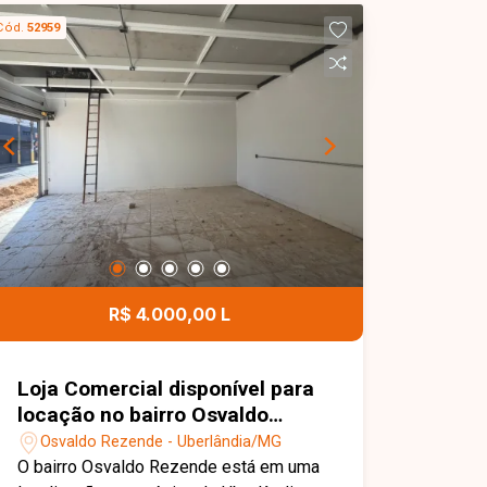
fachada. Imovel possui habite-se
Cód.
52959
comercial.
R$ 4.000,00 L
Loja Comercial disponível para
locação no bairro Osvaldo
Rezende em Uberlândia-MG
Osvaldo Rezende - Uberlândia/MG
O bairro Osvaldo Rezende está em uma