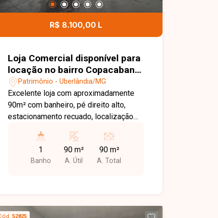
todos os detalhes deste imóvel e
ajudar você a encontrar o espaço ideal
R$ 8.100,00 L
para o seu negócio.
Loja Comercial disponível para
locação no bairro Copacabana
em Uberlândia-MG
Patrimônio - Uberlândia/MG
Excelente loja com aproximadamente
90m² com banheiro, pé direito alto,
estacionamento recuado, localização
estratégica na Av Francisco Galassi
1
90 m²
90 m²
Banho
A. Útil
A. Total
Cód.
52825