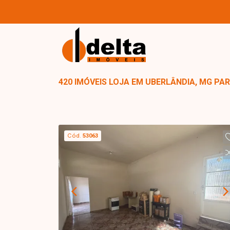
420 IMÓVEIS LOJA EM UBERLÂNDIA, MG P
Cód.
53063