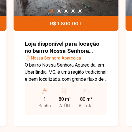
R$ 1.800,00 L
Loja disponível para locação
no bairro Nossa Senhora
Aparecida em Uberlândia-MG.
Nossa Senhora Aparecida -
Uberlândia/MG
O bairro Nossa Senhora Aparecida, em
Uberlândia-MG, é uma região tradicional
e bem localizada, com grande fluxo de
pessoas e veículos, excelente
infraestrutura comercial e fácil acesso
1
80 m²
80 m²
às principais vias da cidade, sendo
Banho
A. Útil
A. Total
ideal para diversos segmentos de
negócios. Loja comercial em avenida,
com aproximadamente 80m² de área
construída, composta por amplo salão e