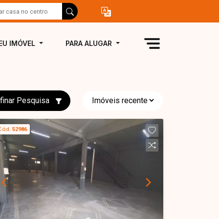
EU IMÓVEL
PARA ALUGAR
finar Pesquisa
Cód.
52986