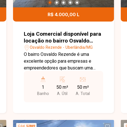
apresentar todos os detalhes deste
imóvel e ajudar você a encontrar o
R$ 4.000,00 L
espaço ideal para o sucesso do seu
negócio.
Loja Comercial disponível para
locação no bairro Osvaldo
Rezende em Uberlândia-MG
Osvaldo Rezende - Uberlândia/MG
O bairro Osvaldo Rezende é uma
excelente opção para empresas e
empreendedores que buscam uma
localização estratégica em Uberlândia.
Com fácil acesso ao Centro e às
1
50 m²
50 m²
principais avenidas da cidade, a região
Banho
A. Útil
A. Total
possui intenso fluxo de pessoas, ampla
oferta de comércios e serviços, além
de estar próxima ao Terminal Central,
proporcionando praticidade e grande
visibilidade para o seu negócio. Loja
Cód.
52849