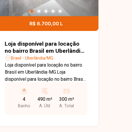
R$ 6.700,00 L
Loja disponível para locação
no bairro Brasil em Uberlândia-
MG.
Brasil - Uberlândia/MG
Loja disponível para locação no bairro
Brasil em Uberlândia-MG.Loja
disponível para locação no bairro Brasil.
Loja com area total de
aproximadamente 490m² sendo vão
4
490 m²
300 m²
livre de 300m², e piso superior com
Banho
A. Útil
A. Total
aproximadamente 190m², imovel com
04 banheiros sendo 02 deles com
acessibilidade, copa, piso de concreto
usinado, 04 portas de enrolar, ampla