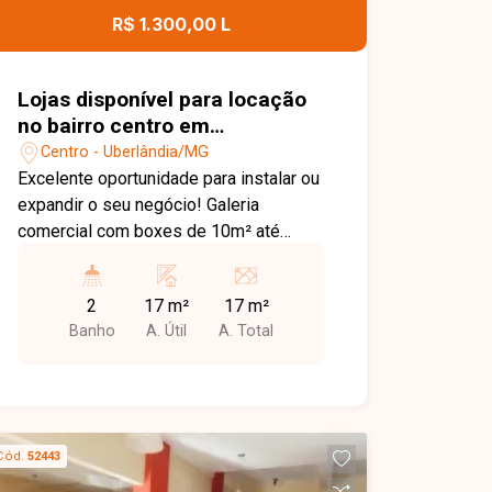
comercial.
R$ 1.300,00 L
Lojas disponível para locação
no bairro centro em
Uberlândia-MG
Centro - Uberlândia/MG
Excelente oportunidade para instalar ou
expandir o seu negócio! Galeria
comercial com boxes de 10m² até
20m² ( consultar a unidade )
disponíveis para locação em
2
17 m²
17 m²
localização estratégica, oferecendo
Banho
A. Útil
A. Total
praticidade, segurança e grande
potencial para atrair clientes,
condomínio com praça de alimentação
e banheiros. Os espaços são ideais
para diversos segmentos, como lojas,
Cód.
52443
escritórios, prestadores de serviços,