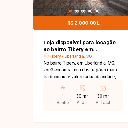
R$ 2.000,00 L
Loja disponível para locação
no bairro Tibery em
Uberlândia-MG.
Tibery - Uberlândia/MG
No bairro Tibery, em Uberlândia-MG,
você encontra uma das regiões mais
tradicionais e valorizadas da cidade,
com excelente infraestrutura, grande
fluxo de pessoas e fácil acesso às
1
30 m²
30 m²
principais avenidas, além de estar
Banho
A. Útil
A. Total
próximo a comércios, bancos,
supermercados e diversos serviços.
Loja disponível para locação com
aproximadamente 30 m² de área