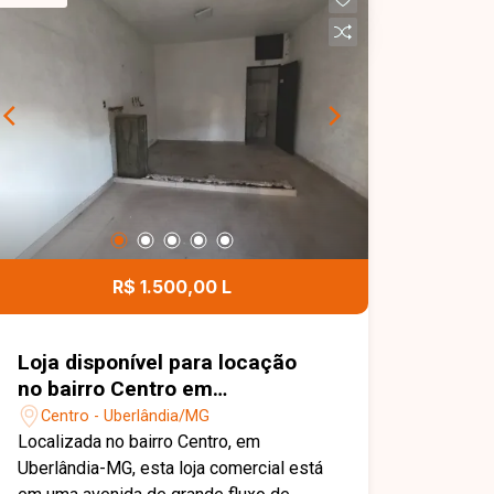
R$ 1.500,00 L
Loja disponível para locação
no bairro Centro em
Uberlândia-MG.
Centro - Uberlândia/MG
Localizada no bairro Centro, em
Uberlândia-MG, esta loja comercial está