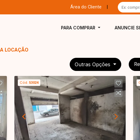
Área do Cliente
|
PARA COMPRAR
ANUNCIE S
ARA LOCAÇÃO
Outras Opções
Re
Cód.
53024