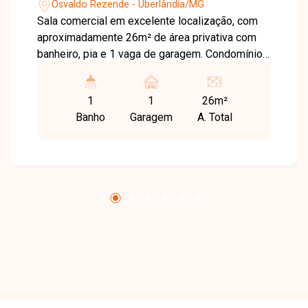
Osvaldo Rezende - Uberlândia/MG
Sala comercial em excelente localização, com
aproximadamente 26m² de área privativa com
banheiro, pia e 1 vaga de garagem. Condomínio
com agua, energia, recepção, refeitório,
banheiros, vestiários, circuito de câmeras e
1
1
26m²
limpeza com o valor incluso no aluguel.
Banho
Garagem
A. Total