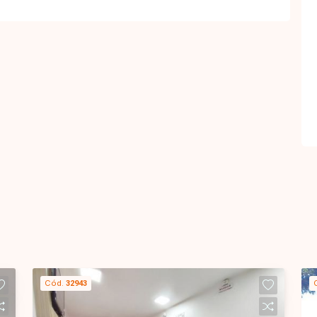
Cód.
32943