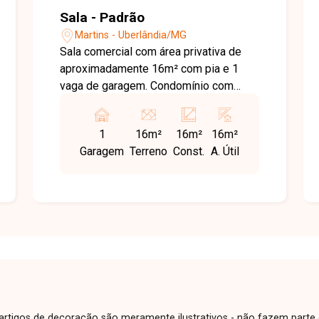
Sala - Padrão
Martins - Uberlândia/MG
Sala comercial com área privativa de
aproximadamente 16m² com pia e 1
vaga de garagem. Condomínio com
água, energia, recepção, refeitório,
banheiros, vestiários, circuito de
1
16m²
16m²
16m²
câmeras e limpeza com valor
Garagem
Terreno
Const.
A. Útil
aproximado de R$ 2000,00.
e artigos de decoração são meramente ilustrativos - não fazem parte