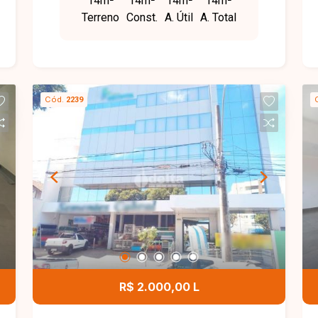
14m²
14m²
14m²
14m²
de internet, recepção. O imóvel contem
Terreno
Const.
A. Útil
A. Total
energia e água, sala de espera, cozinha,
área de lazer com mesas e cadeiras.
Cód.
2239
R$ 2.000,00 L