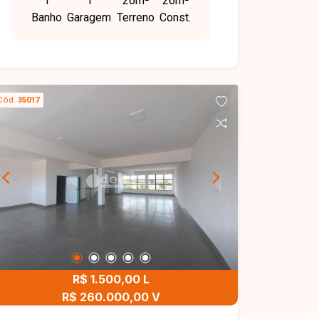
1
1
26m²
26m²
recepção, refeitório, banheiros,
Banho
Garagem
Terreno
Const.
vestiários, circuito de câmeras e
limpeza com valor aproximado de R$
2000,00.
Cód.
35017
R$ 1.500,00 L
R$ 260.000,00 V