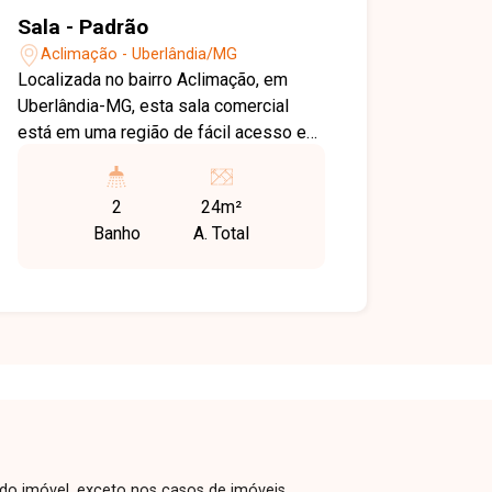
Sala - Padrão
Aclimação - Uberlândia/MG
Localizada no bairro Aclimação, em
Uberlândia-MG, esta sala comercial
está em uma região de fácil acesso e
em constante desenvolvimento, com
excelente infraestrutura e proximidade
2
24m²
de comércios, serviços e importantes
Banho
A. Total
vias da cidade. Uma localização
estratégica para empresas e
profissionais que buscam praticidade e
visibilidade para seus negócios. A sala
possui aproximadamente 24 m² de área
privativa, sendo uma excelente opção
para escritórios, consultórios e
diversos segmentos comerciais. O
imóvel é de primeira locação,
oferecendo um ambiente moderno e
 do imóvel, exceto nos casos de imóveis