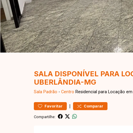
SALA DISPONÍVEL PARA L
UBERLÂNDIA-MG
Sala
Padrão
-
Centro
Residencial para Locação em 
|
Favoritar
Comparar
Compartilhe: