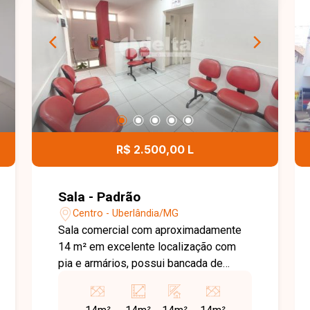
R$ 2.500,00 L
Sala - Padrão
Centro - Uberlândia/MG
Sala comercial com aproximadamente
14 m² em excelente localização com
pia e armários, possui bancada de
atendimento com cadeiras, ar
condicionado, ponto de telefone, ponto