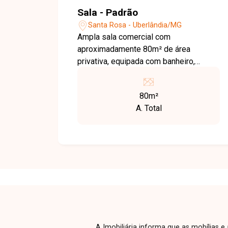
Sala - Padrão
Santa Rosa - Uberlândia/MG
Ampla sala comercial com
aproximadamente 80m² de área
privativa, equipada com banheiro,
elevador e fachada em blindex,
oferecendo ótima visibilidade e
80m²
ambiente funcional para diversos tipos
A. Total
de negócio. Habite-se em andamento,
garantindo a regularização do imóvel
em breve.
A Imobiliária informa que as mobílias 