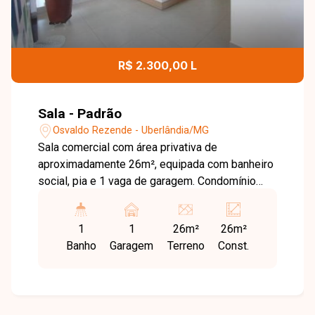
R$ 2.300,00 L
Sala - Padrão
Osvaldo Rezende - Uberlândia/MG
Sala comercial com área privativa de
aproximadamente 26m², equipada com banheiro
social, pia e 1 vaga de garagem. Condomínio
oferece infraestrutura completa com água,
energia, recepção, refeitório, banheiros,
1
1
26m²
26m²
vestiários, circuito de câmeras e serviço de
Banho
Garagem
Terreno
Const.
limpeza.