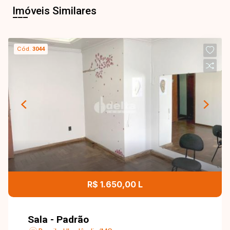
Imóveis Similares
Cód.
3044
R$ 1.650,00 L
Sala - Padrão