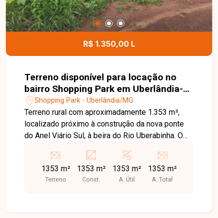
R$ 1.350,00 L
Terreno disponível para locação no
bairro Shopping Park em Uberlândia-
MG
Shopping Park - Uberlândia/MG
Terreno rural com aproximadamente 1.353 m²,
localizado próximo à construção da nova ponte
do Anel Viário Sul, à beira do Rio Uberabinha. O
terreno oferece excelente oportunidade para
investimento, lazer ou projetos rurais, contando
1353 m²
1353 m²
1353 m²
1353 m²
com fácil acesso e boa visibilidade na região.
Terreno
Const.
A. Útil
A. Total