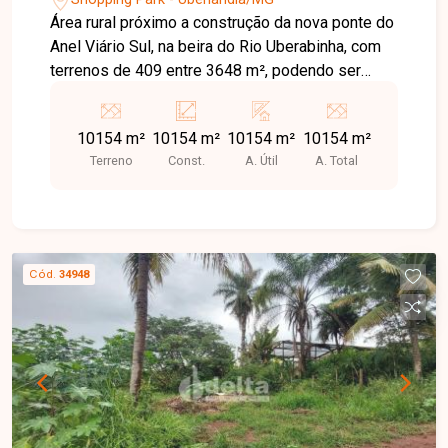
Área rural próximo a construção da nova ponte do
Anel Viário Sul, na beira do Rio Uberabinha, com
terrenos de 409 entre 3648 m², podendo ser
alugado mais de uma área.
10154 m²
10154 m²
10154 m²
10154 m²
Terreno
Const.
A. Útil
A. Total
Cód.
34948