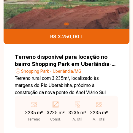
R$ 3.250,00 L
Terreno disponível para locação no
bairro Shopping Park em Uberlândia-
MG
Shopping Park - Uberlândia/MG
Terreno rural com 3.235m², localizado às
margens do Rio Uberabinha, próximo à
construção da nova ponte do Anel Viário Sul.
Excelente oportunidade para quem busca área
ampla em região estratégica.
3235 m²
3235 m²
3235 m²
3235 m²
Terreno
Const.
A. Útil
A. Total