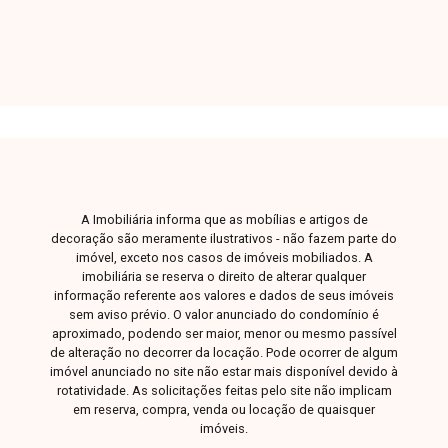
porcelanato, área de serviço funcional e 2 vagas
de garagem. O condomínio oferece elevador,
salão de festas, playground, área gourmet com
churrasqueira e sistema de aquecimento solar
de água nos banheiros, garantindo economia e
sustentabilidade. Não perca a oportunidade de
morar em um imóvel completo, em um bairro
valorizado e com toda a comodidade que você
merece. Entre em contato e agende sua visita!
A Imobiliária informa que as mobílias e artigos de
decoração são meramente ilustrativos - não fazem parte do
imóvel, exceto nos casos de imóveis mobiliados. A
imobiliária se reserva o direito de alterar qualquer
informação referente aos valores e dados de seus imóveis
sem aviso prévio. O valor anunciado do condomínio é
aproximado, podendo ser maior, menor ou mesmo passível
de alteração no decorrer da locação. Pode ocorrer de algum
imóvel anunciado no site não estar mais disponível devido à
rotatividade. As solicitações feitas pelo site não implicam
em reserva, compra, venda ou locação de quaisquer
imóveis.