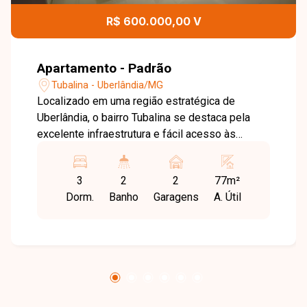
R$ 600.000,00 V
Apartamento - Padrão
Tubalina - Uberlândia/MG
Localizado em uma região estratégica de
Uberlândia, o bairro Tubalina se destaca pela
excelente infraestrutura e fácil acesso às
principais vias da cidade. Com uma ampla
variedade de comércios, escolas, serviços e
3
2
2
77m²
opções de lazer nas proximidades, o bairro
Dorm.
Banho
Garagens
A. Útil
oferece praticidade no dia a dia e qualidade de
vida para toda a família, além de ser uma área
em constante valorização. O apartamento
possui opções de 77 m² ou 80 m², projetado
para oferecer conforto e praticidade. Conta com
sala ampla, cozinha separada, 3 quartos, sendo
1 suíte, banheiro social, acabamento em piso