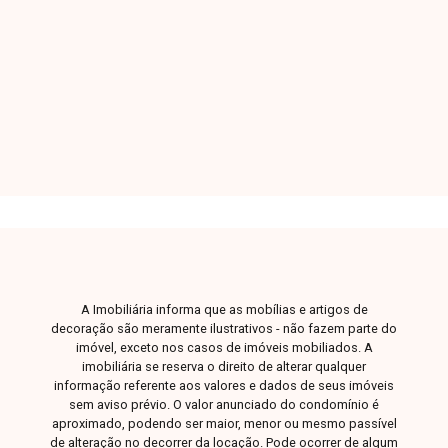
armários e ar-condicionado. Sala ampla com
sofá, painel de TV e ar-condicionado, roupeiro .
4
5
4
250m²
No pavimento superior, há sala de TV com
Dorm.
Banho
Garagens
A. Útil
painel, sofá e ar-condicionado, sala de jantar
com mesa de oito cadeiras, cozinha ampla com
armários, área de serviço e despensa. Conta
também com área gourmet com churrasqueira,
banheira de hidromassagem e área ampla.
Condomínio com portaria, academia e 4 vagas
de garagem.
A Imobiliária informa que as mobílias e artigos de
decoração são meramente ilustrativos - não fazem parte do
imóvel, exceto nos casos de imóveis mobiliados. A
imobiliária se reserva o direito de alterar qualquer
informação referente aos valores e dados de seus imóveis
sem aviso prévio. O valor anunciado do condomínio é
aproximado, podendo ser maior, menor ou mesmo passível
de alteração no decorrer da locação. Pode ocorrer de algum