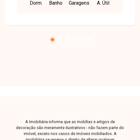
Dorm.
Banho
Garagens
A. Útil
147 m² de área privativa, composto por sala em
2 ambientes integrada à varanda gourmet com
churrasqueira a carvão, 3 suítes sendo 1 máster
com cuba dupla, lavabo, cozinha aberta e área
de serviço. O imóvel conta ainda com
preparação para ar-condicionado e 3 vagas de
garagem livres. O condomínio dispõe de lazer
completo com piscina, academia, quadras
esportivas, playground e espaço gourmet. Entre
em contato para mais informações e agende
uma visita para conhecer este imóvel.
A Imobiliária informa que as mobílias e artigos de
decoração são meramente ilustrativos - não fazem parte do
imóvel, exceto nos casos de imóveis mobiliados. A
imobiliária se reserva o direito de alterar qualquer