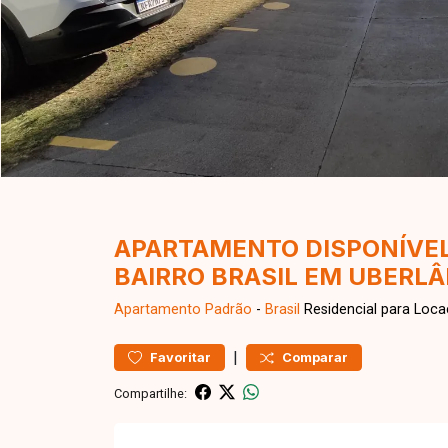
APARTAMENTO DISPONÍVEL
BAIRRO BRASIL EM UBERL
Apartamento
Padrão
-
Brasil
Residencial para Loc
|
Favoritar
Comparar
Compartilhe: