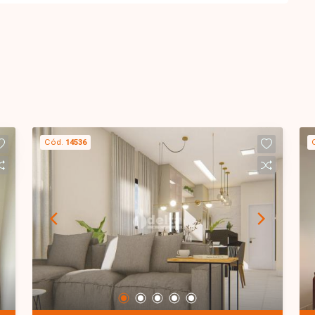
Cód.
14536