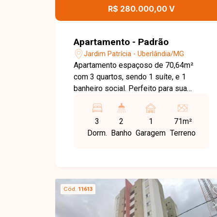
R$ 280.000,00 V
Apartamento - Padrão
Jardim Patrícia - Uberlândia/MG
Apartamento espaçoso de 70,64m²
com 3 quartos, sendo 1 suíte, e 1
banheiro social. Perfeito para sua
família, ele oferece uma sala ampla,
cozinha funcional e lavanderia prática.
3
2
1
71m²
Equipado com acessórios de banheiro,
Dorm.
Banho
Garagem
Terreno
box de vidro, espelhos e luminárias em
todos os cômodos, este apartamento
está pronto para morar. O condomínio
oferece comodidades excepcionais,
como garagem, playground, 2 quadras
Cód.
11613
poliesportivas, salão de festas,
segurança 24 horas e vigia. Este é o
único bloco do condomínio