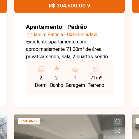
R$ 304.500,00 V
Apartamento - Padrão
Jardim Patrícia - Uberlândia/MG
Excelente apartamento com
aproximadamente 71,00m² de área
privativa sendo, sala, 2 quartos sendo 1
suíte, banheiro social, cozinha, área de
serviço separada e 1 vaga de garagem
2
2
1
71m²
coberta. Agende agora mesmo uma
Dorm.
Banho
Garagem
Terreno
visita e venha conhecer pessoalmente
todos os detalhes deste incrível
imóvel. Estamos à disposição para
esclarecer suas dúvidas e auxiliar em
todo o processo. Entre em contato
Cód.
46760
conosco pelo telefone ou WhatsApp no
número 32309900 ou venha conhecer
nosso espaço e conversar