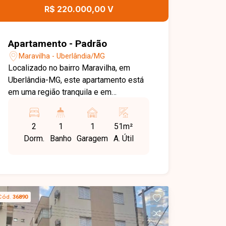
R$ 220.000,00 V
Apartamento - Padrão
Maravilha - Uberlândia/MG
Localizado no bairro Maravilha, em
Uberlândia-MG, este apartamento está
em uma região tranquila e em
crescimento, com fácil acesso a
comércios, serviços e às principais
2
1
1
51m²
vias da cidade, ideal para quem busca
Dorm.
Banho
Garagem
A. Útil
praticidade, conforto e bom custo-
benefício. Apartamento com 51 m²,
muito bem distribuídos, composto por
sala em dois ambientes, 02 quartos
com armários, banheiro social, cozinha
Cód.
36890
americana com armários, lavanderia e
01 vaga de garagem. Condomínio com
portaria monitorada 24 horas,