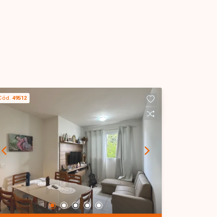
Cód.
49512