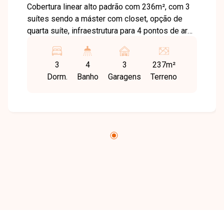
Cobertura linear alto padrão com 236m², com 3
suítes sendo a máster com closet, opção de
quarta suíte, infraestrutura para 4 pontos de ar
condicionado, ampla sala de estar e jantar, área
de serviço, acesso da cozinha para a varanda
3
4
3
237m²
gourmet, varanda multiuso, piscina privativa,
Dorm.
Banho
Garagens
Terreno
closet, lavabo, salão de festas, bicicletário e 3
vagas de garagem. Oportunidade fantástica de
morar em uma das melhores regiões da cidade
e viver em uma cobertura de altíssimo padrão,
sofisticação e segurança. Nossa equipe está
pronta para tirar suas dúvidas e te acompanhar
em cada etapa do processo. Fale conosco pelo
telefone ou WhatsApp: (34) 3230-9900, ou, se
preferir, venha até uma de nossas unidades e
converse pessoalmente com um dos nossos
consultores. Estamos aqui para te ajudar a
encontrar o imóvel ideal!