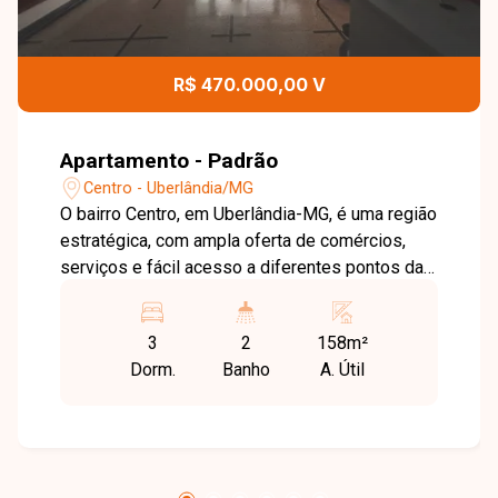
R$ 470.000,00 V
Apartamento - Padrão
Centro - Uberlândia/MG
O bairro Centro, em Uberlândia-MG, é uma região
estratégica, com ampla oferta de comércios,
serviços e fácil acesso a diferentes pontos da
cidade, proporcionando praticidade no dia a dia.
Apartamento com aproximadamente 158 m²,
3
2
158m²
composto por hall de entrada com armários, sala
Dorm.
Banho
A. Útil
ampla com armário, 3 quartos sendo 1 suíte com
box, banheiro social com box, cozinha com
armários e bancada, além de lavanderia privativa
separada e 1 cômodo de depósito. O
condomínio dispõe de portaria 24 horas e