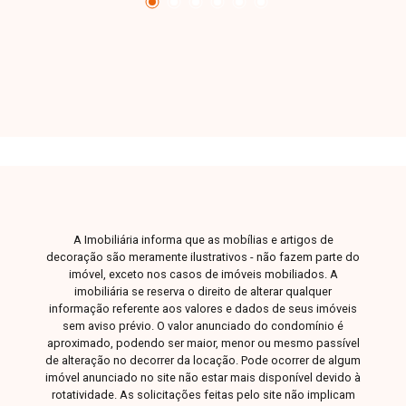
elevador, com água inclusa na taxa condominial.
Não possui vaga de garagem. Taxa de
condomínio já inclusa no valor do aluguel. Entre
em contato para mais informações e agende
uma visita para conhecer este imóvel.
A Imobiliária informa que as mobílias e artigos de
decoração são meramente ilustrativos - não fazem parte do
imóvel, exceto nos casos de imóveis mobiliados. A
imobiliária se reserva o direito de alterar qualquer
informação referente aos valores e dados de seus imóveis
sem aviso prévio. O valor anunciado do condomínio é
aproximado, podendo ser maior, menor ou mesmo passível
de alteração no decorrer da locação. Pode ocorrer de algum
imóvel anunciado no site não estar mais disponível devido à
rotatividade. As solicitações feitas pelo site não implicam